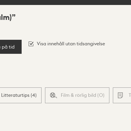
alm)
Visa innehåll utan tidsangivelse
a på tid
Litteraturtips
(
4
)
Film & rörlig bild
(
0
)