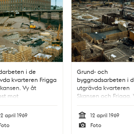
arbeten i de
Grund- och
vda kvarteren Frigga
byggnadsarbeten i 
kansen. Vy åt
utgrävda kvarteren
ost mot
Skansen och Frigga. 
rafverket i kv.
söder mot Vattugata
rsaren.
Drottninggatan på s
12 april 1969
12 april 1969
darbansgatan på
Tid
Foto
Foto
ar
Typ