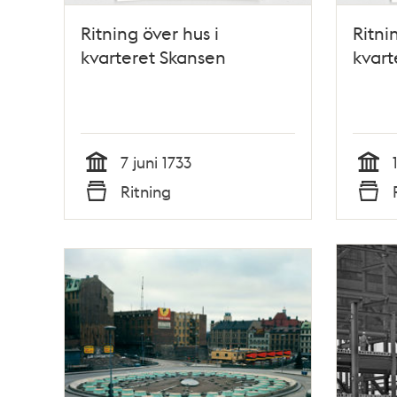
Ritning över hus i
Ritni
kvarteret Skansen
kvart
7 juni 1733
Tid
Tid
Ritning
Typ
Typ