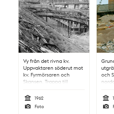
Vy från det rivna kv.
Grund
Uppvaktaren söderut mot
utgrä
kv. Fyrmörsaren och
och S
Skansen. Trappa till
nord
Jakobsbergsgatan
Teleg
Fyrmö
1962
Beri
Tid
Tid
Foto
stolp
Typ
Typ