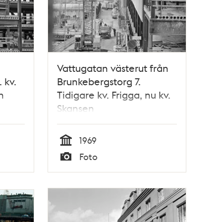
Vattugatan västerut från
 kv.
Brunkebergstorg 7.
n
Tidigare kv. Frigga, nu kv.
Skansen
1969
Tid
Foto
Typ