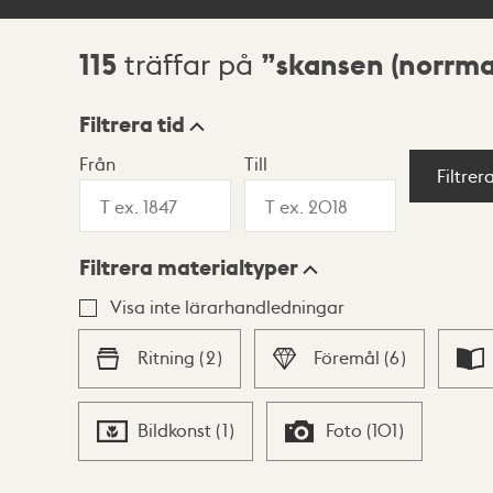
115
skansen (norrm
träffar på
Sökresultat
Filtrera tid
Från
Till
Visningsläge
Filtrer
Filtrera materialtyper
Lista
Karta
Visa inte lärarhandledningar
Ritning
(
2
)
Föremål
(
6
)
Bildkonst
(
1
)
Foto
(
101
)