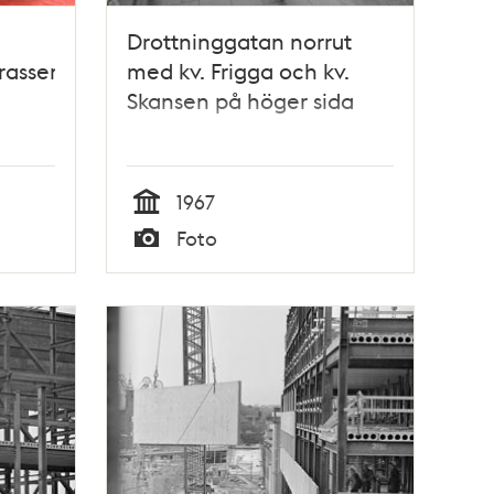
Drottninggatan norrut
rassen
med kv. Frigga och kv.
Skansen på höger sida
1967
Tid
Foto
Typ