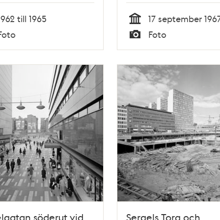
och Fyrmörsaren.
1962 till 1965
17 september 196
Fontänen under byg
Tid
Foto
Foto
Typ
lgatan söderut vid
Sergels Torg och