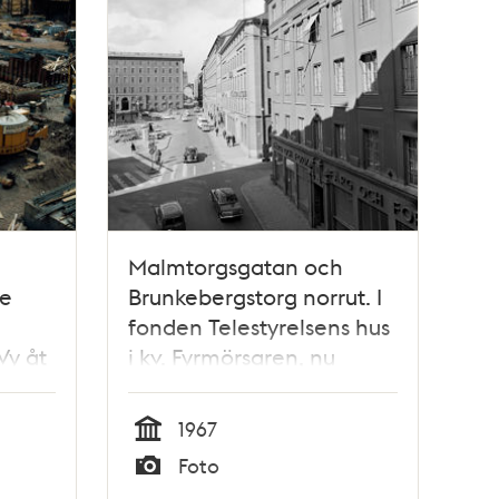
Malmtorgsgatan och
de
Brunkebergstorg norrut. I
fonden Telestyrelsens hus
Vy åt
i kv. Fyrmörsaren, nu
n och
Riksbanken i kv. Skansen
tolpar
1967
Tid
Foto
Typ