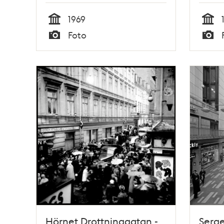
1969
Tid
Tid
Foto
Typ
Typ
Hörnet Drottninggatan -
Serge