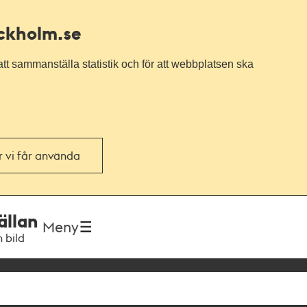
ockholm.se
tt sammanställa statistik och för att webbplatsen ska
or vi får använda
ällan
Meny
h bild