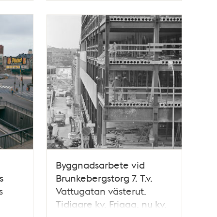
Byggnadsarbete vid
s
Brunkebergstorg 7. T.v.
s
Vattugatan västerut.
Tidigare kv. Frigga, nu kv.
ansen
Skansen