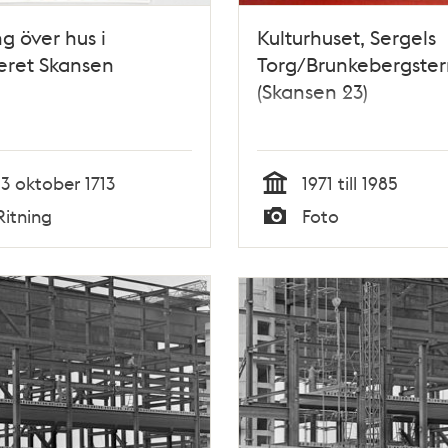
ng över hus i
Kulturhuset, Sergels
eret Skansen
Torg/Brunkebergster
(Skansen 23)
13 oktober 1713
1971 till 1985
Tid
Ritning
Foto
Typ