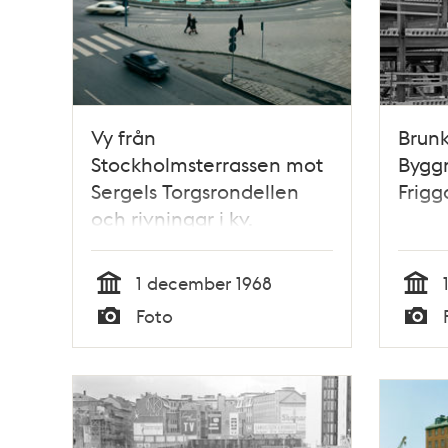
Vy från
Brunk
Stockholmsterrassen mot
Byggn
Sergels Torgsrondellen
Frigg
och rivningar i kv.
Skansen och Fyrmörsaren
1 december 1968
Tid
Tid
Foto
Typ
Typ