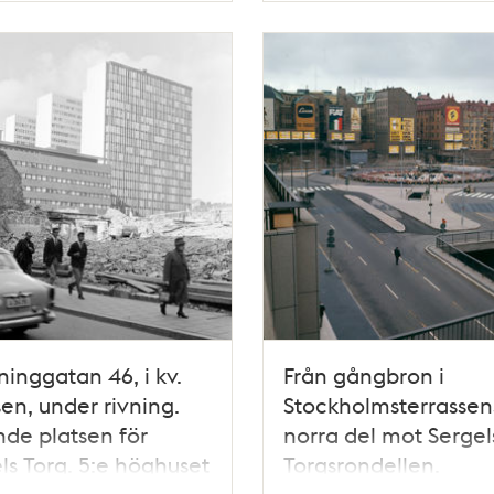
ninggatan 46, i kv.
Från gångbron i
en, under rivning.
Stockholmsterrassen
nde platsen för
norra del mot Sergel
ls Torg. 5:e höghuset
Torgsrondellen.
den
Fasadreklam i kv. Sk