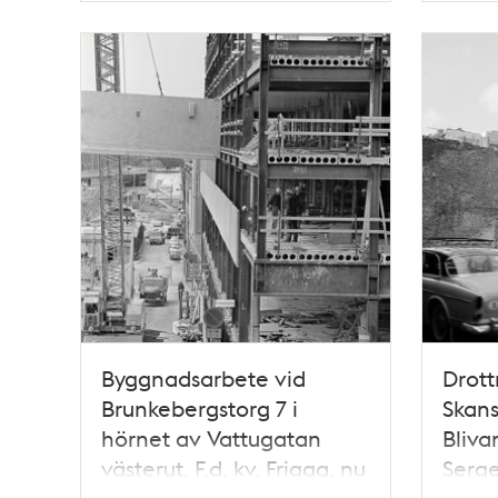
Byggnadsarbete vid
Drott
Brunkebergstorg 7 i
Skans
hörnet av Vattugatan
Bliva
västerut. F.d. kv. Frigga, nu
Serge
kv. Skansen
i fon