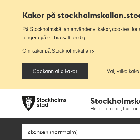
Kakor på stockholmskallan
.st
På Stockholmskällan använder vi kakor, cookies, för a
fungera på ett bra sätt för dig.
Om kakor på Stockholmskällan
Godkänn alla kakor
Välj vilka kak
Till
Till
Stockholmsk
navigationen
huvudinnehållet
Historia i ord, ljud oc
Sök
Fritextsök