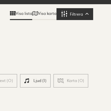
Visa karta
Visa lista
Filtrera
Filtrera
Text
(
0
)
Ljud
(
1
)
Karta
(
0
)