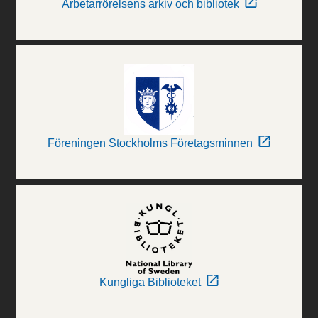
Arbetarrörelsens arkiv och bibliotek
Föreningen Stockholms Företagsminnen
Kungliga Biblioteket