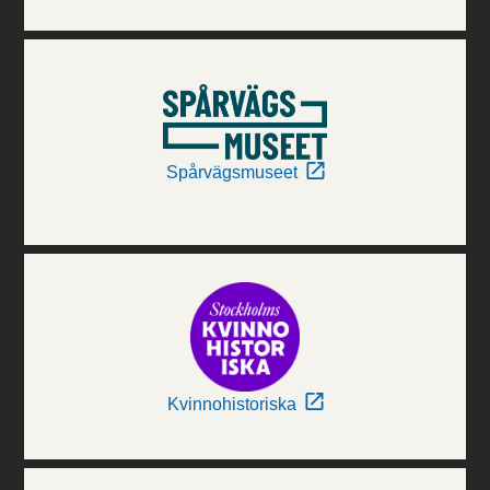
Spårvägsmuseet
Kvinnohistoriska