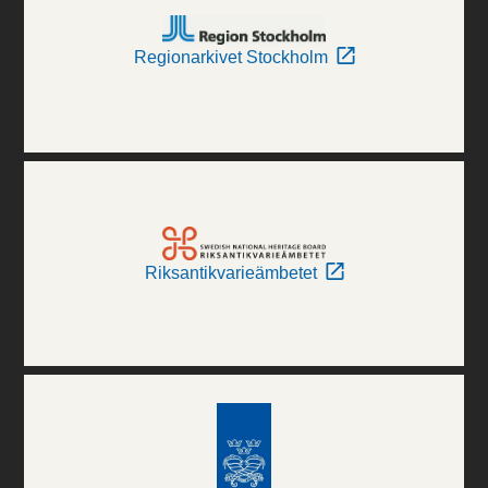
Regionarkivet Stockholm
Riksantikvarieämbetet