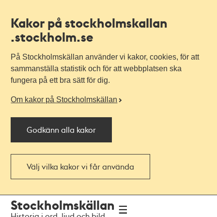
Kakor på stockholmskallan
.stockholm.se
På Stockholmskällan använder vi kakor, cookies, för att
sammanställa statistik och för att webbplatsen ska
fungera på ett bra sätt för dig.
Om kakor på Stockholmskällan
Godkänn alla kakor
Välj vilka kakor vi får använda
Till
Till
Stockholmskällan
navigationen
huvudinnehållet
Historia i ord, ljud och bild