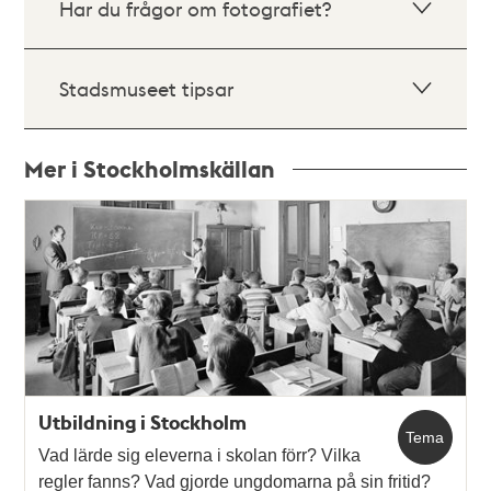
Har du frågor om fotografiet?
Stadsmuseet tipsar
Mer i Stockholmskällan
Relaterade
poster
och
teman
Utbildning i Stockholm
Tema
Vad lärde sig eleverna i skolan förr? Vilka
regler fanns? Vad gjorde ungdomarna på sin fritid?