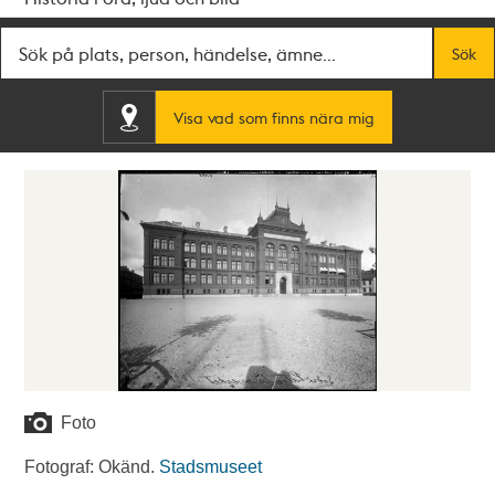
Fritextsök
Sök
Visa vad som finns nära mig
Foto
Fotograf: Okänd.
Stadsmuseet