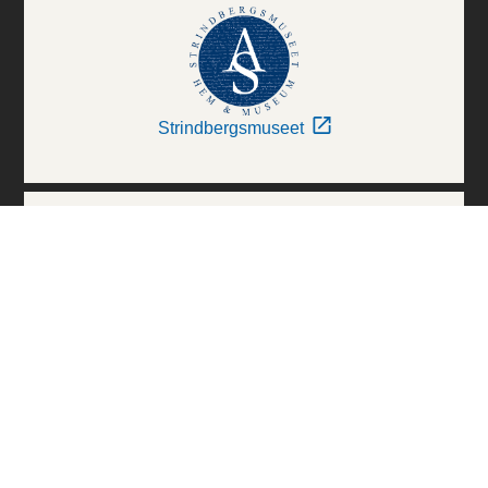
Strindbergsmuseet
Thielska Galleriet