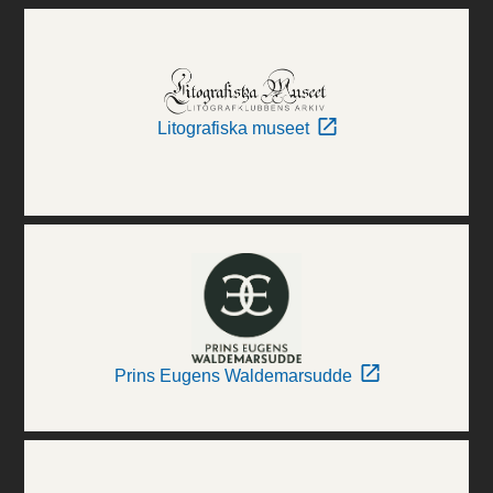
Litografiska museet
Prins Eugens Waldemarsudde