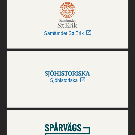
Samfundet S:t Erik
Sjöhistoriska