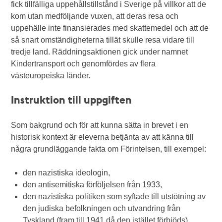
fick tillfälliga uppehållstillstånd i Sverige på villkor att de
kom utan medföljande vuxen, att deras resa och
uppehälle inte finansierades med skattemedel och att de
så snart omständigheterna tillät skulle resa vidare till
tredje land. Räddningsaktionen gick under namnet
Kindertransport och genomfördes av flera
västeuropeiska länder.
Instruktion till uppgiften
Som bakgrund och för att kunna sätta in brevet i en
historisk kontext är eleverna betjänta av att känna till
några grundläggande fakta om Förintelsen, till exempel:
den nazistiska ideologin,
den antisemitiska förföljelsen från 1933,
den nazistiska politiken som syftade till utstötning av
den judiska befolkningen och utvandring från
Tyskland (fram till 1941 då den istället förbjöds),