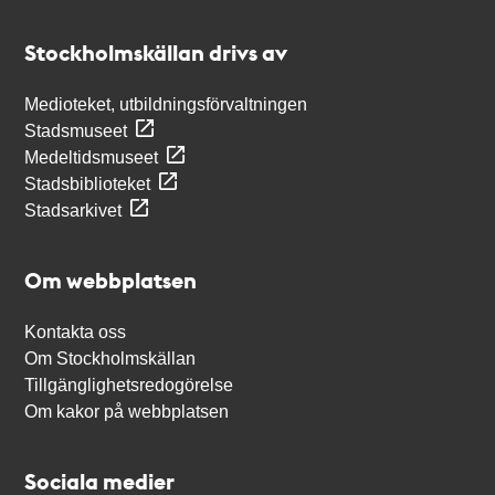
Kontakt
Stockholmskällan
Stockholmskällan drivs av
Medioteket, utbildningsförvaltningen
Stadsmuseet
Medeltidsmuseet
Stadsbiblioteket
Stadsarkivet
Om webbplatsen
Kontakta oss
Om Stockholmskällan
Tillgänglighetsredogörelse
Om kakor på webbplatsen
Sociala medier