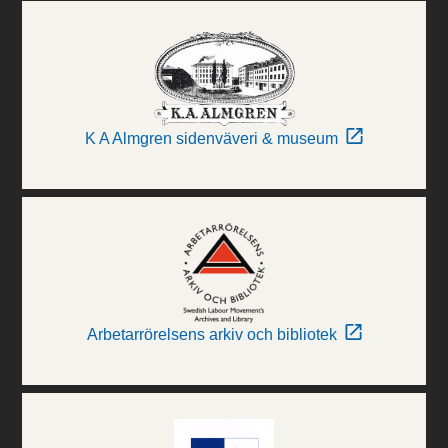
K A Almgren sidenväveri & museum
Arbetarrörelsens arkiv och bibliotek