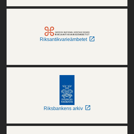
Riksantikvarieämbetet
Riksbankens arkiv