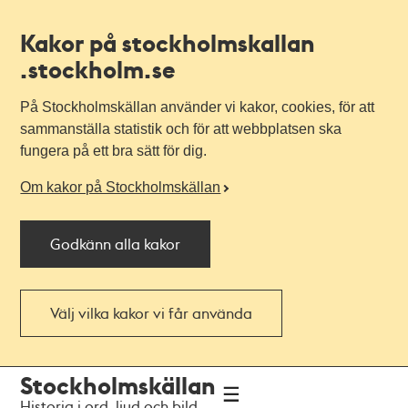
Kakor på stockholmskallan
.stockholm.se
På Stockholmskällan använder vi kakor, cookies, för att
sammanställa statistik och för att webbplatsen ska
fungera på ett bra sätt för dig.
Om kakor på Stockholmskällan
Godkänn alla kakor
Välj vilka kakor vi får använda
Till
Till
Stockholmskällan
navigationen
huvudinnehållet
Historia i ord, ljud och bild