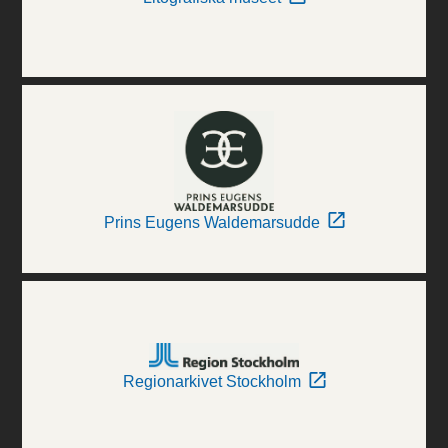
Prins Eugens Waldemarsudde
Regionarkivet Stockholm