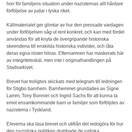
hon för familjens situation under nazisternas allt hårdare
förföljelse av judar i tyska riket.
Källmaterialet ger glimtar av hur den pressade vardagen
under förföljelsen såg ut rent konkret, och kan med fördel
användas för att knyta de övergripande historiska
skeendena till enskilda historiska individer, och låta
deras egna röster höras. Efternamnen har maskerats här
av integritetsskäl, men inte i originalhandlingen på
Stadsarkivet.
Brevet har troligtvis skickats med telegram till ledningen
för Stigbo barnhem. Barnhemmet grundades av Signe
Lamm, Tony Bonnier och Ingrid Sachs för att kunna ta
emot ensamkommande barn ur familjer som förföljdes av
nazisterna i Tyskland.
Eleverna ska läsa brevet och utifrån det redogöra för hur
den nazistiska politiken drabbade de judiska