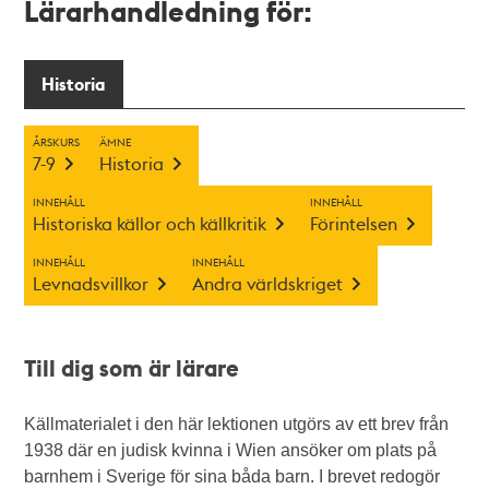
Lärarhandledning för:
Historia
ÅRSKURS
ÄMNE
7-9
Historia
INNEHÅLL
INNEHÅLL
Historiska källor och källkritik
Förintelsen
INNEHÅLL
INNEHÅLL
Levnadsvillkor
Andra världskriget
Till dig som är lärare
Källmaterialet i den här lektionen utgörs av ett brev från
1938 där en judisk kvinna i Wien ansöker om plats på
barnhem i Sverige för sina båda barn. I brevet redogör