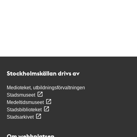
Kontakt
Stockholmskällan
Stockholmskällan drivs av
Medioteket, utbildningsförvaltningen
Stadsmuseet
Medeltidsmuseet
Stadsbiblioteket
Stadsarkivet
Om webbplatsen