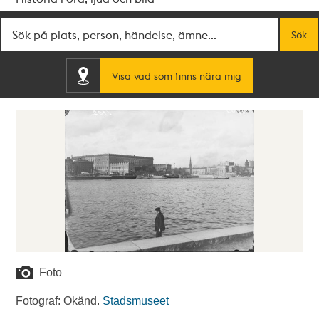
Fritextsök
Sök
Visa vad som finns nära mig
Foto
Fotograf: Okänd.
Stadsmuseet