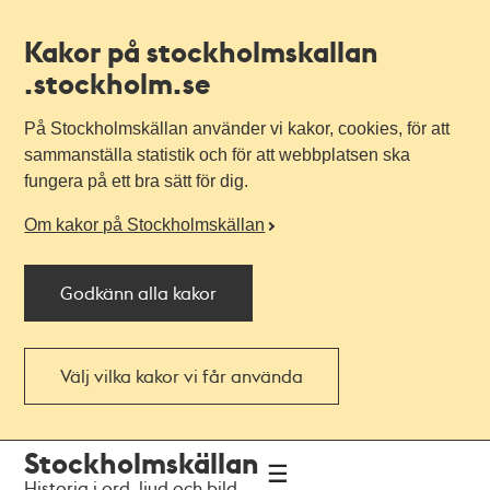
Kakor på stockholmskallan
.stockholm.se
På Stockholmskällan använder vi kakor, cookies, för att
sammanställa statistik och för att webbplatsen ska
fungera på ett bra sätt för dig.
Om kakor på Stockholmskällan
Godkänn alla kakor
Välj vilka kakor vi får använda
Till
Till
Stockholmskällan
navigationen
huvudinnehållet
Historia i ord, ljud och bild