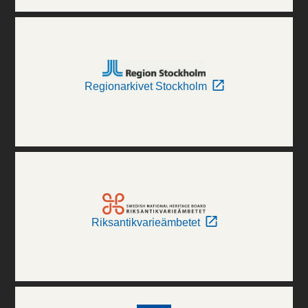
Regionarkivet Stockholm
Riksantikvarieämbetet