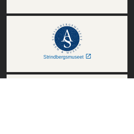
Strindbergsmuseet
Thielska Galleriet