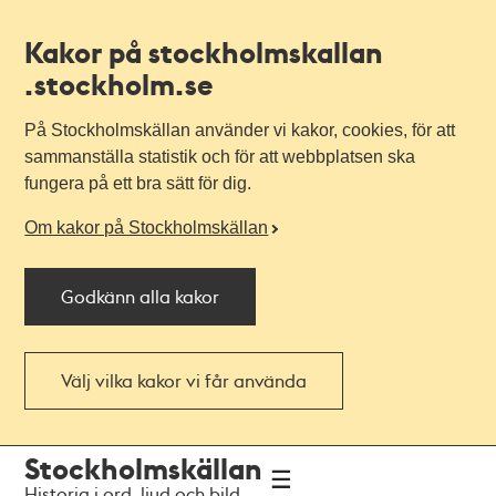
Kakor på stockholmskallan
.stockholm.se
På Stockholmskällan använder vi kakor, cookies, för att
sammanställa statistik och för att webbplatsen ska
fungera på ett bra sätt för dig.
Om kakor på Stockholmskällan
Godkänn alla kakor
Välj vilka kakor vi får använda
Till
Till
Stockholmskällan
navigationen
huvudinnehållet
Historia i ord, ljud och bild