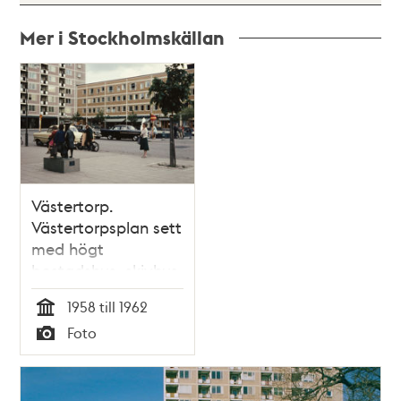
Mer i Stockholmskällan
Relaterade
poster
och
teman
Västertorp.
Västertorpsplan sett
med högt
bostadshus, skivhus
i 11 våningar.
1958 till 1962
Tid
Foto
Typ