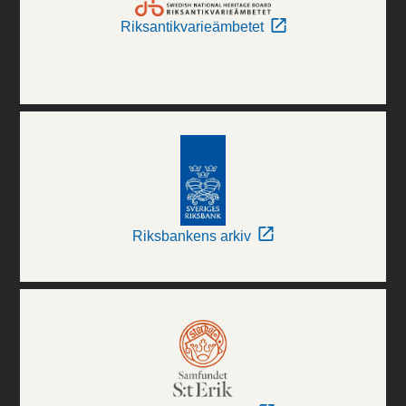
Riksantikvarieämbetet
Riksbankens arkiv