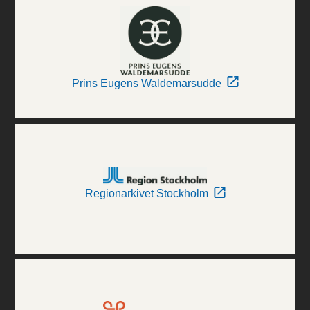
Prins Eugens Waldemarsudde
Regionarkivet Stockholm