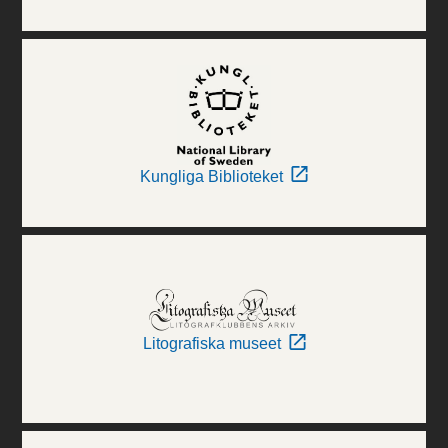
Kungliga Biblioteket
Litografiska museet