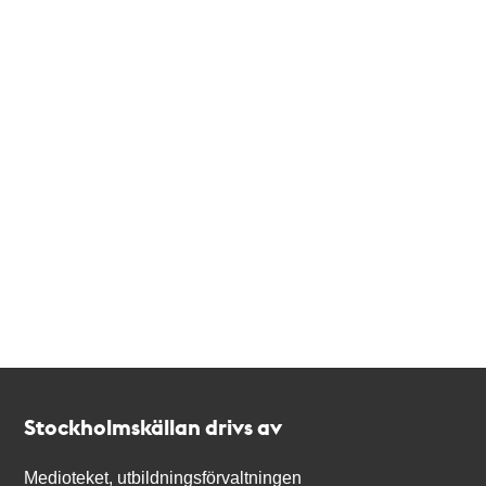
Kontakt
Stockholmskällan
Stockholmskällan drivs av
Medioteket, utbildningsförvaltningen