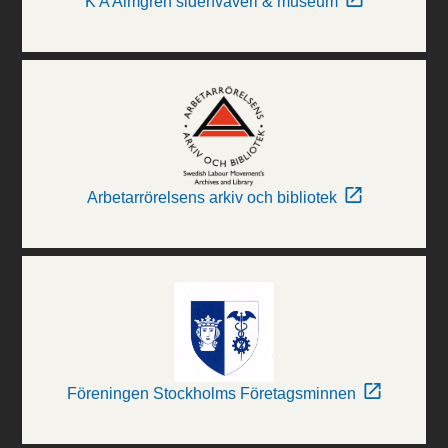
K A Almgren sidenväveri & museum
Arbetarrörelsens arkiv och bibliotek
Föreningen Stockholms Företagsminnen