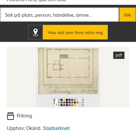
Fritextsök
Sök
Visa vad som finns nära mig
Ritning
Upphov: Okänd.
Stadsarkivet