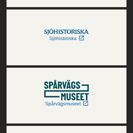
Sjöhistoriska
Spårvägsmuseet