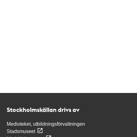
Kontakt
Stockholmskällan
Stockholmskällan drivs av
Medioteket, utbildningsförvaltningen
Stadsmuseet