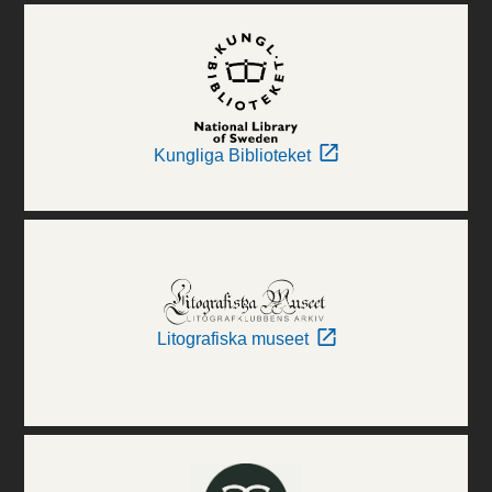
Kungliga Biblioteket
Litografiska museet