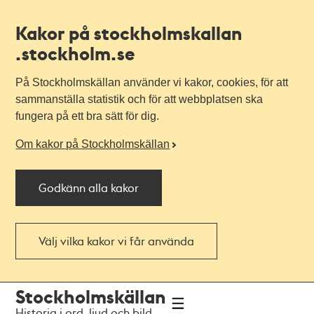
Kakor på stockholmskallan
.stockholm.se
På Stockholmskällan använder vi kakor, cookies, för att
sammanställa statistik och för att webbplatsen ska
fungera på ett bra sätt för dig.
Om kakor på Stockholmskällan
Godkänn alla kakor
Välj vilka kakor vi får använda
Till
Till
Stockholmskällan
navigationen
huvudinnehållet
Historia i ord, ljud och bild