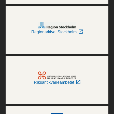
Regionarkivet Stockholm
Riksantikvarieämbetet