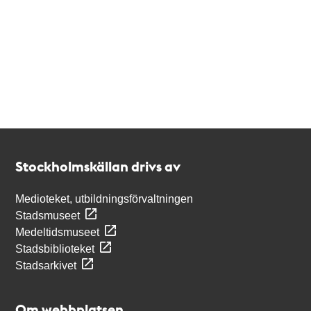
Kontakt
Stockholmskällan
Stockholmskällan drivs av
Medioteket, utbildningsförvaltningen
Stadsmuseet
Medeltidsmuseet
Stadsbiblioteket
Stadsarkivet
Om webbplatsen