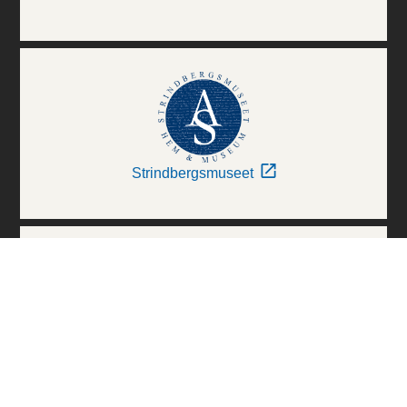
Strindbergsmuseet
Thielska Galleriet