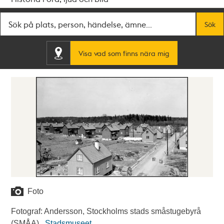
Fritextsök
Sök
Visa vad som finns nära mig
Foto
Fotograf: Andersson, Stockholms stads småstugebyrå
(SMÅA) .
Stadsmuseet