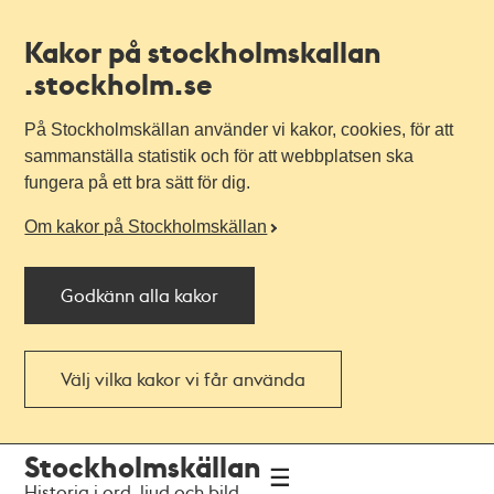
Kakor på stockholmskallan
.stockholm.se
På Stockholmskällan använder vi kakor, cookies, för att
sammanställa statistik och för att webbplatsen ska
fungera på ett bra sätt för dig.
Om kakor på Stockholmskällan
Godkänn alla kakor
Välj vilka kakor vi får använda
Till
Till
Stockholmskällan
navigationen
huvudinnehållet
Historia i ord, ljud och bild