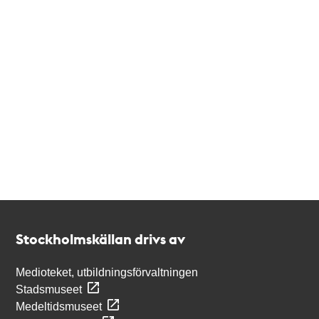
Kontakt
Stockholmskällan
Stockholmskällan drivs av
Medioteket, utbildningsförvaltningen
Stadsmuseet
Medeltidsmuseet