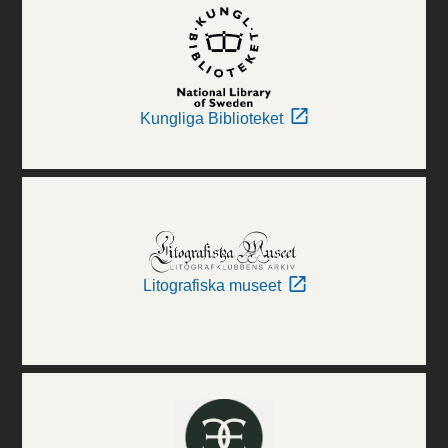
Kungliga Biblioteket
Litografiska museet