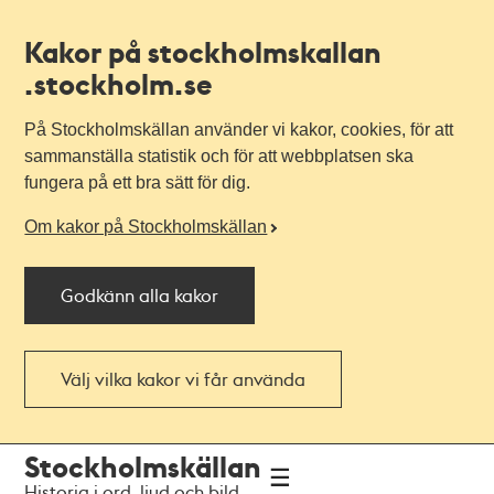
Kakor på stockholmskallan
.stockholm.se
På Stockholmskällan använder vi kakor, cookies, för att
sammanställa statistik och för att webbplatsen ska
fungera på ett bra sätt för dig.
Om kakor på Stockholmskällan
Godkänn alla kakor
Välj vilka kakor vi får använda
Till
Till
Stockholmskällan
navigationen
huvudinnehållet
Historia i ord, ljud och bild