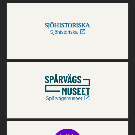
Sjöhistoriska
Spårvägsmuseet