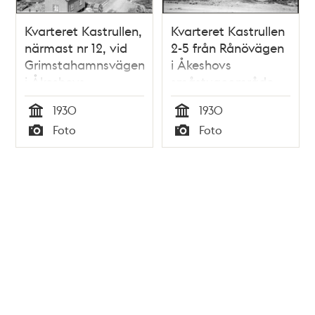
Kvarteret Kastrullen,
Kvarteret Kastrullen
närmast nr 12, vid
2-5 från Rånövägen
Grimstahamnsvägen
i Åkeshovs
i Åkeshovs
småstugeområde.
småstugeområde
1930
1930
Tid
Tid
Foto
Foto
Typ
Typ