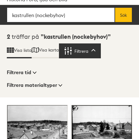
Sök
Fritextsök
Sök
Sökresultat
2
träffar på
kastrullen (nockebyhov)
Visa karta
Visa lista
Filtrera
Filtrera
Filtrera tid
Filtrera materialtyper
Visningsläge
Totalt
2
träffar
Lista
Karta