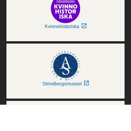
Kvinnohistoriska
Strindbergsmuseet