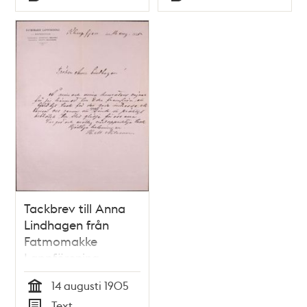
Typ
Typ
Tackbrev till Anna
Lindhagen från
Fatmomakke
Lappförening
14 augusti 1905
Tid
Text