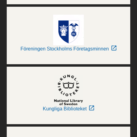
Föreningen Stockholms Företagsminnen
Kungliga Biblioteket