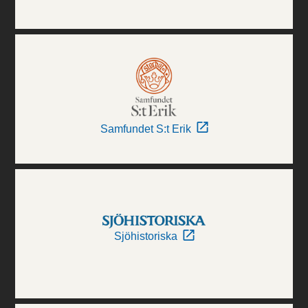
Samfundet S:t Erik
Sjöhistoriska