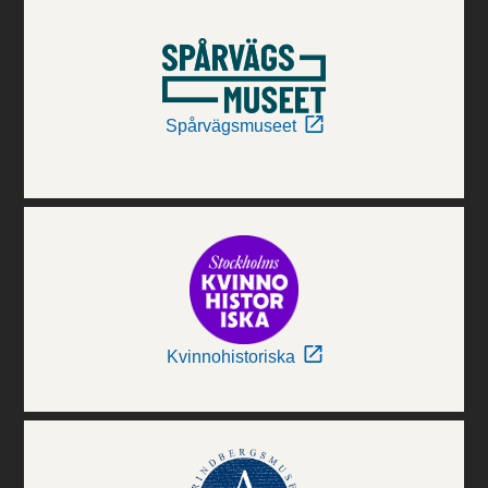
Spårvägsmuseet
Kvinnohistoriska