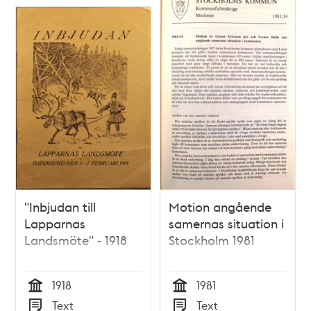
poster
och
teman
"Inbjudan till
Motion angående
Lapparnas
samernas situation i
Landsmöte" - 1918
Stockholm 1981
1918
1981
Tid
Tid
Text
Text