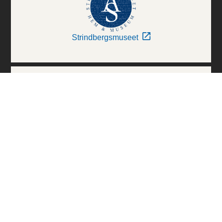
Strindbergsmuseet
Thielska Galleriet
Världskulturmuseerna