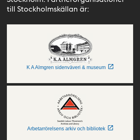
till Stockholmskällan är:
K A Almgren sidenväveri & museum
Arbetarrörelsens arkiv och bibliotek