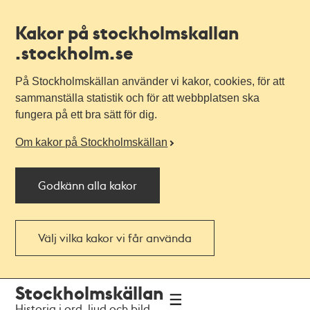
Kakor på stockholmskallan
.stockholm.se
På Stockholmskällan använder vi kakor, cookies, för att
sammanställa statistik och för att webbplatsen ska
fungera på ett bra sätt för dig.
Om kakor på Stockholmskällan
Godkänn alla kakor
Välj vilka kakor vi får använda
Till
Till
Stockholmskällan
navigationen
huvudinnehållet
Historia i ord, ljud och bild