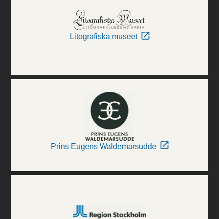
Litografiska museet
Prins Eugens Waldemarsudde