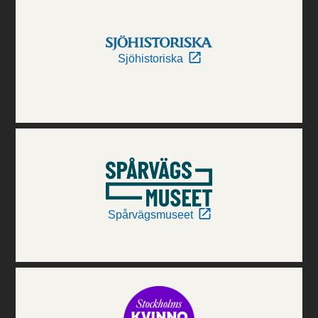
Sjöhistoriska
Spårvägsmuseet