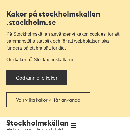
Kakor på stockholmskallan
.stockholm.se
På Stockholmskällan använder vi kakor, cookies, för att
sammanställa statistik och för att webbplatsen ska
fungera på ett bra sätt för dig.
Om kakor på Stockholmskällan
Godkänn alla kakor
Välj vilka kakor vi får använda
Till
Till
Stockholmskällan
navigationen
huvudinnehållet
Historia i ord, ljud och bild