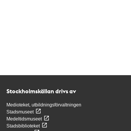
Kontakt
Stockholmskällan
Stockholmskällan drivs av
Medioteket, utbildningsförvaltningen
Stadsmuseet
Medeltidsmuseet
Stadsbiblioteket