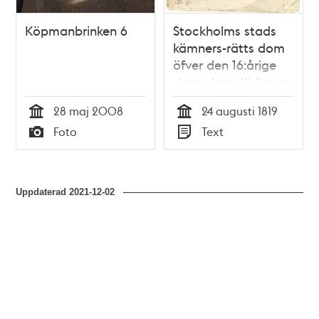
Köpmanbrinken 6
Stockholms stads
kämners-rätts dom
öfver den 16:årige
skomakare-lärlingen
Carl Eric Vesterlund,
28 maj 2008
24 augusti 1819
hvilken den 24 sistl.
Tid
Tid
Foto
Text
augusti mördat den
Typ
Typ
70-årige skräddare-
gesällen Peter
Askbom.
Uppdaterad
2021-12-02