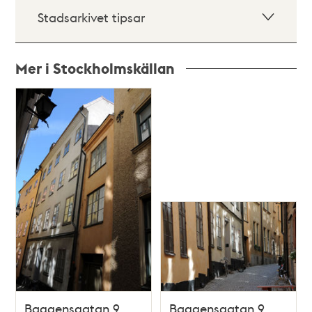
Stadsarkivet tipsar
Mer i Stockholmskällan
Relaterade
poster
och
teman
Baggensgatan 9
Baggensgatan 9