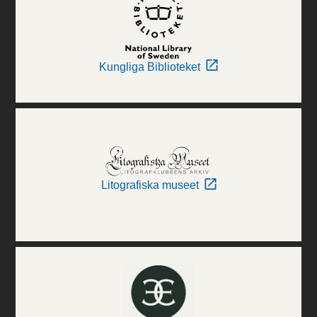
Kungliga Biblioteket
Litografiska museet