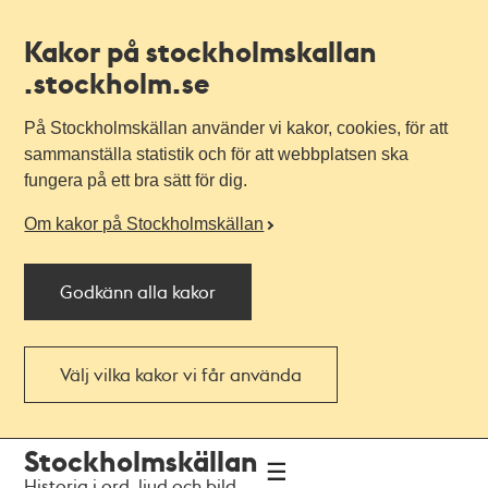
Kakor på stockholmskallan
.stockholm.se
På Stockholmskällan använder vi kakor, cookies, för att
sammanställa statistik och för att webbplatsen ska
fungera på ett bra sätt för dig.
Om kakor på Stockholmskällan
Godkänn alla kakor
Välj vilka kakor vi får använda
Till
Till
Stockholmskällan
navigationen
huvudinnehållet
Historia i ord, ljud och bild