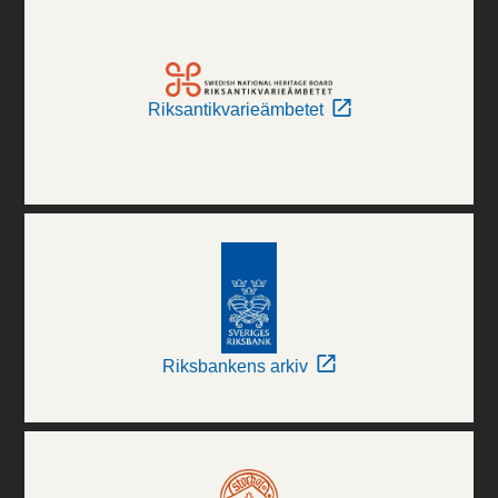
Riksantikvarieämbetet
Riksbankens arkiv