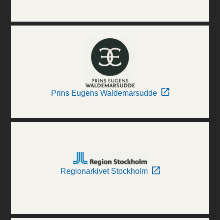
Prins Eugens Waldemarsudde
Regionarkivet Stockholm