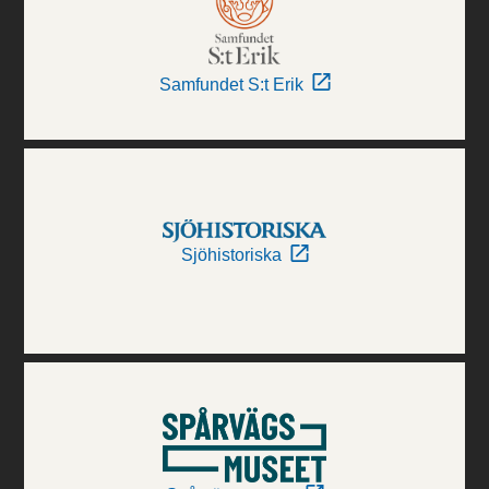
Samfundet S:t Erik
Sjöhistoriska