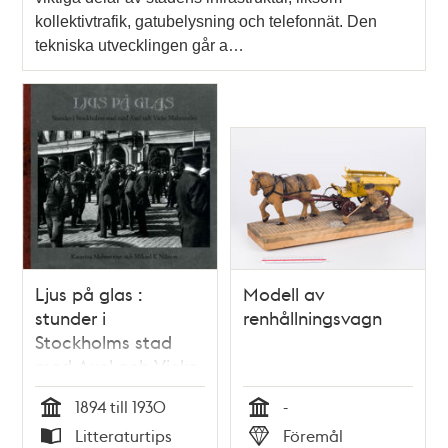
kollektivtrafik, gatubelysning och telefonnät. Den
tekniska utvecklingen går a…
Ljus på glas :
Modell av
stunder i
renhållningsvagn
Stockholms stad
med Axel och Vicke
Malmström /
1894 till 1930
-
Katarina
Tid
Tid
Litteraturtips
Föremål
Malmström och