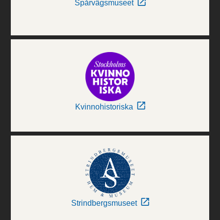
Spårvägsmuseet
Kvinnohistoriska
Strindbergsmuseet