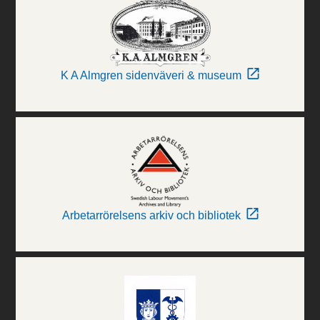
K A Almgren sidenväveri & museum
Arbetarrörelsens arkiv och bibliotek