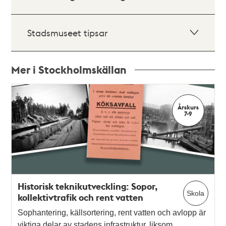
Stadsmuseet tipsar
Mer i Stockholmskällan
Relaterade
poster
Årskurs
och
7-9
teman
Historisk teknikutveckling: Sopor,
Skola
kollektivtrafik och rent vatten
Sophantering, källsortering, rent vatten och avlopp är
viktiga delar av stadens infrastruktur, liksom