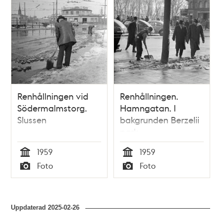
Renhållningen vid
Renhållningen.
Södermalmstorg.
Hamngatan. I
Slussen
bakgrunden Berzelii
park
1959
1959
Tid
Tid
Foto
Foto
Typ
Typ
Uppdaterad
2025-02-26