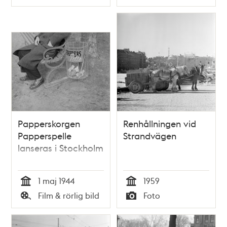
Typ
Typ
Mikael K. Nilsson
Papperskorgen
Renhållningen vid
Papperspelle
Strandvägen
lanseras i Stockholm
1 maj 1944
1959
Tid
Tid
Film & rörlig bild
Foto
Typ
Typ