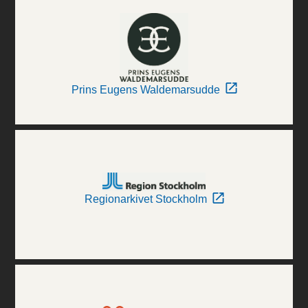
Prins Eugens Waldemarsudde
Regionarkivet Stockholm