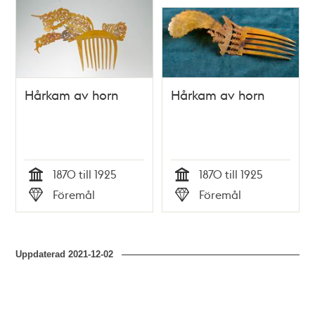
poster
och
teman
Hårkam av horn
Hårkam av horn
1870 till 1925
1870 till 1925
Tid
Tid
Föremål
Föremål
Typ
Typ
Uppdaterad
2021-12-02