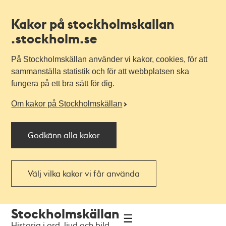
Kakor på stockholmskallan
.stockholm.se
På Stockholmskällan använder vi kakor, cookies, för att
sammanställa statistik och för att webbplatsen ska
fungera på ett bra sätt för dig.
Om kakor på Stockholmskällan
Godkänn alla kakor
Välj vilka kakor vi får använda
Till
Till
Stockholmskällan
navigationen
huvudinnehållet
Historia i ord, ljud och bild