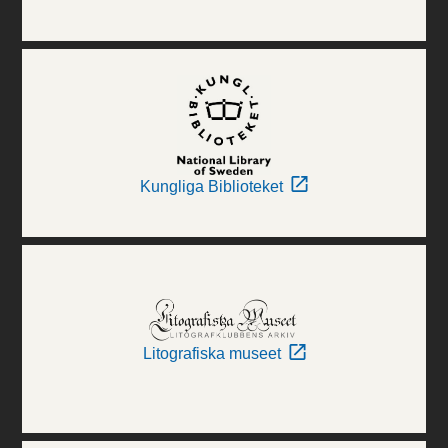
Kungliga Biblioteket
Litografiska museet