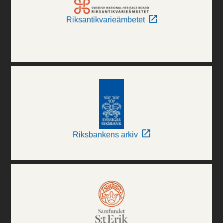
Riksantikvarieämbetet
Riksbankens arkiv