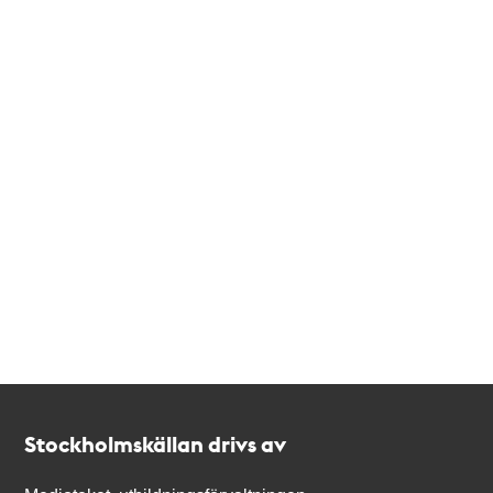
Kontakt
Stockholmskällan
Stockholmskällan drivs av