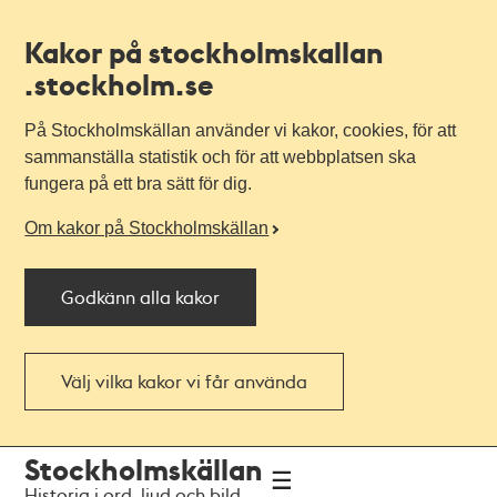
Kakor på stockholmskallan
.stockholm.se
På Stockholmskällan använder vi kakor, cookies, för att
sammanställa statistik och för att webbplatsen ska
fungera på ett bra sätt för dig.
Om kakor på Stockholmskällan
Godkänn alla kakor
Välj vilka kakor vi får använda
Till
Till
Stockholmskällan
navigationen
huvudinnehållet
Historia i ord, ljud och bild