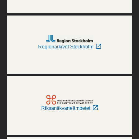
Regionarkivet Stockholm
Riksantikvarieämbetet