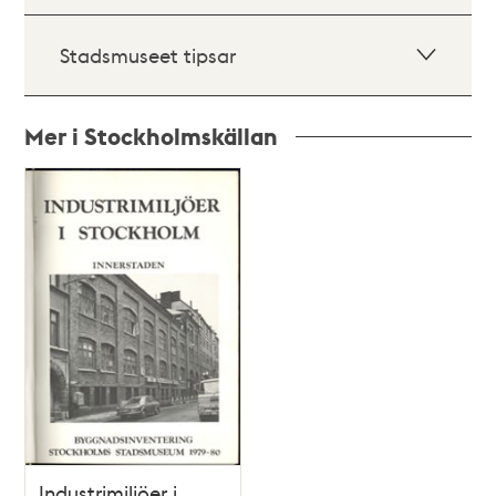
Stadsmuseet tipsar
Mer i Stockholmskällan
Relaterade
poster
och
teman
Industrimiljöer i