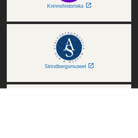
Kvinnohistoriska
Strindbergsmuseet
Thielska Galleriet