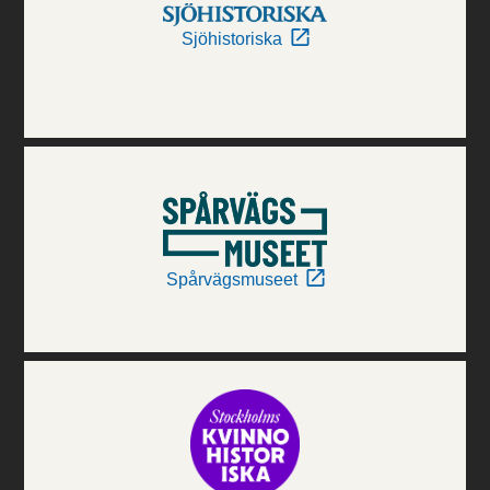
Sjöhistoriska
Spårvägsmuseet