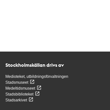
Kontakt
Stockholmskällan
Stockholmskällan drivs av
Medioteket, utbildningsförvaltningen
Stadsmuseet
Medeltidsmuseet
Stadsbiblioteket
Stadsarkivet