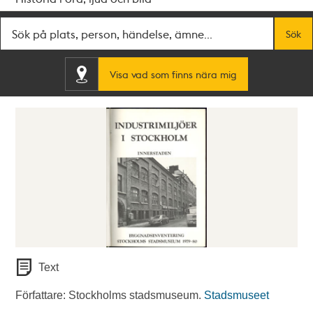
Fritextsök
Sök
Visa vad som finns nära mig
Text
Författare: Stockholms stadsmuseum.
Stadsmuseet