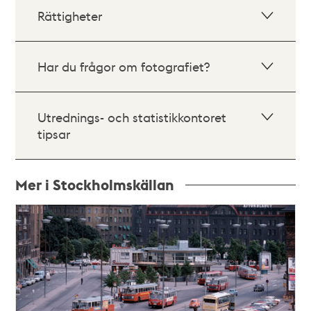
Rättigheter
Har du frågor om fotografiet?
Utrednings- och statistikkontoret
tipsar
Mer i Stockholmskällan
Relaterade
poster
och
teman