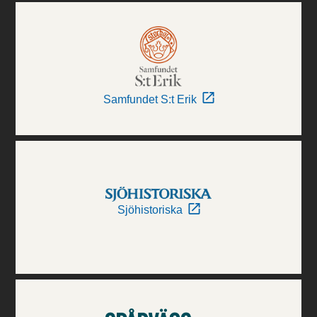
Samfundet S:t Erik
Sjöhistoriska