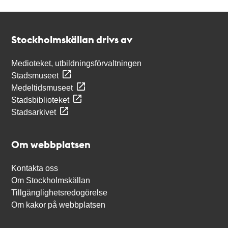
Kontakt
Stockholmskällan
Stockholmskällan drivs av
Medioteket, utbildningsförvaltningen
Stadsmuseet
Medeltidsmuseet
Stadsbiblioteket
Stadsarkivet
Om webbplatsen
Kontakta oss
Om Stockholmskällan
Tillgänglighetsredogörelse
Om kakor på webbplatsen