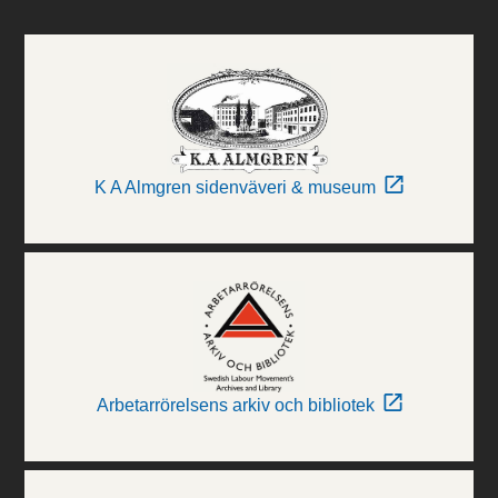
K A Almgren sidenväveri & museum
Arbetarrörelsens arkiv och bibliotek