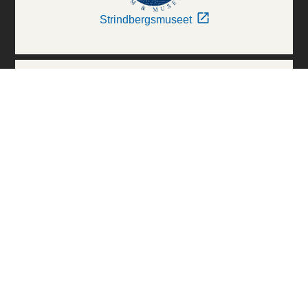
Strindbergsmuseet
Thielska Galleriet
Världskulturmuseerna