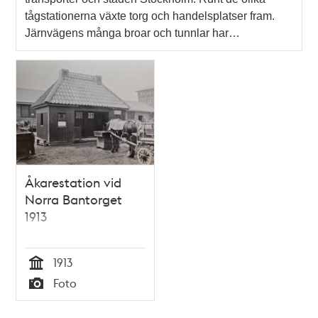
tågstationerna växte torg och handelsplatser fram.
Järnvägens många broar och tunnlar har…
Åkarestation vid
Norra Bantorget
1913
1913
Tid
Foto
Typ