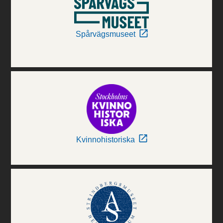
Spårvägsmuseet
Kvinnohistoriska