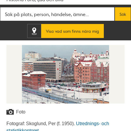
Fritextsök
Sök
Visa vad som finns nära mig
Foto
Fotograf: Skoglund, Per (f. 1950).
Utrednings- och
statistikkontoret