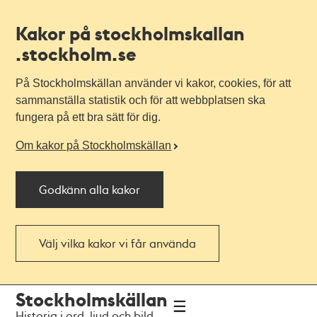
Kakor på stockholmskallan
.stockholm.se
På Stockholmskällan använder vi kakor, cookies, för att
sammanställa statistik och för att webbplatsen ska
fungera på ett bra sätt för dig.
Om kakor på Stockholmskällan
Godkänn alla kakor
Välj vilka kakor vi får använda
Till
Till
Stockholmskällan
navigationen
huvudinnehållet
Historia i ord, ljud och bild