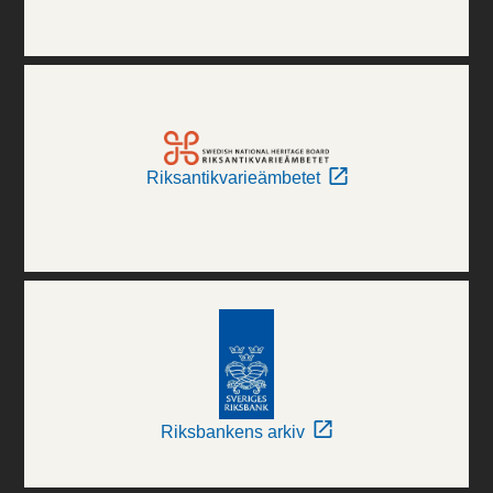
Riksantikvarieämbetet
Riksbankens arkiv