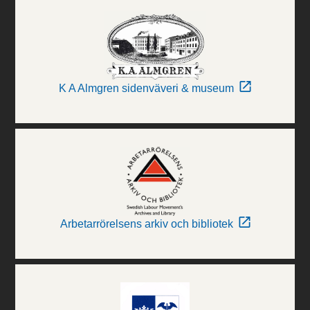
K A Almgren sidenväveri & museum
Arbetarrörelsens arkiv och bibliotek