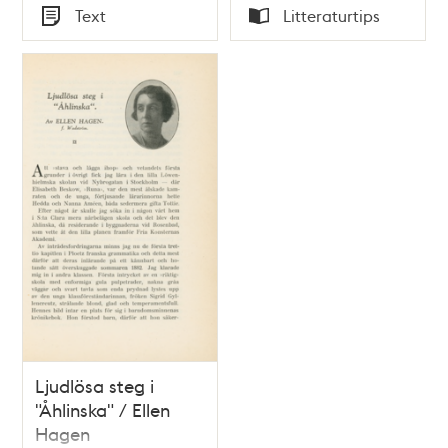
Tid
Tid
Text
Litteraturtips
Typ
Typ
Ljudlösa steg i
"Åhlinska" / Ellen
Hagen