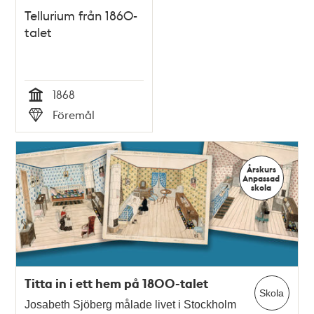
Tellurium från 1860-
talet
1868
Tid
Föremål
Typ
Årskurs
Anpassad
skola
Titta in i ett hem på 1800-talet
Skola
Josabeth Sjöberg målade livet i Stockholm