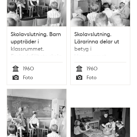
Skolavslutning. Barn
Skolavslutning.
uppträder i
Lärarinna delar ut
klassrummet.
betyg i
Enskedefältets skola
klassrummet.
Enskedefältets skola
1960
1960
Tid
Tid
Foto
Foto
Typ
Typ