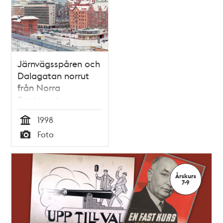
Järnvägsspåren och
Dalagatan norrut
från Norra
Bantorget
1998
Tid
Foto
Typ
Årskurs
7-9