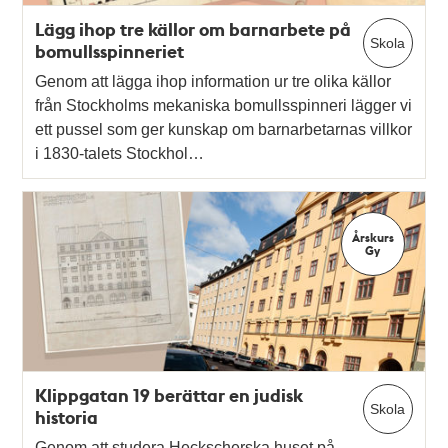
Lägg ihop tre källor om barnarbete på
Skola
bomullsspinneriet
Genom att lägga ihop information ur tre olika källor
från Stockholms mekaniska bomullsspinneri lägger vi
ett pussel som ger kunskap om barnarbetarnas villkor
i 1830-talets Stockhol…
Årskurs
Gy
Klippgatan 19 berättar en judisk
Skola
historia
Genom att studera Heckscherska huset på