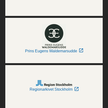
Prins Eugens Waldemarsudde
Regionarkivet Stockholm