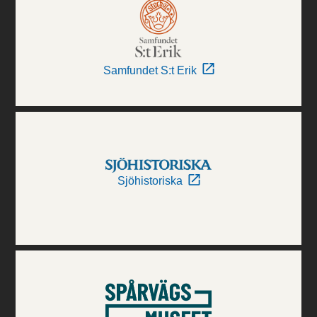
Samfundet S:t Erik
Sjöhistoriska