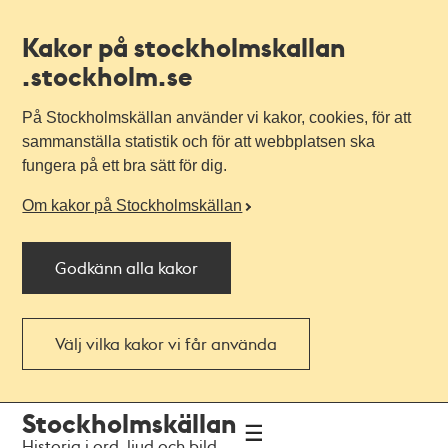
Kakor på stockholmskallan
.stockholm.se
På Stockholmskällan använder vi kakor, cookies, för att
sammanställa statistik och för att webbplatsen ska
fungera på ett bra sätt för dig.
Om kakor på Stockholmskällan
Godkänn alla kakor
Välj vilka kakor vi får använda
Till
Till
Stockholmskällan
navigationen
huvudinnehållet
Historia i ord, ljud och bild