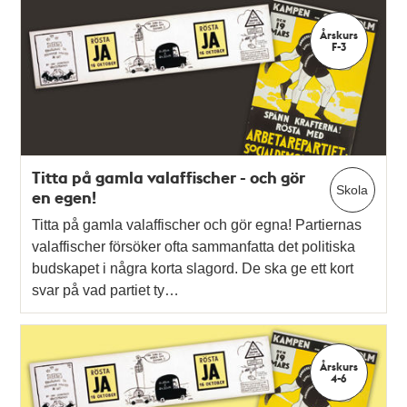
Årskurs
F-3
Titta på gamla valaffischer - och gör
Skola
en egen!
Titta på gamla valaffischer och gör egna! Partiernas
valaffischer försöker ofta sammanfatta det politiska
budskapet i några korta slagord. De ska ge ett kort
svar på vad partiet ty…
Årskurs
4-6