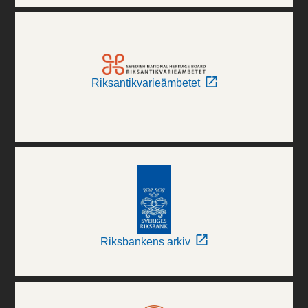
Riksantikvarieämbetet
Riksbankens arkiv