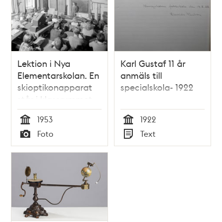
Lektion i Nya
Karl Gustaf 11 år
Elementarskolan. En
anmäls till
skioptikonapparat
specialskola- 1922
står i klassrummet.
Allmänt läroverk vid
1953
1922
Slöjdgatan 2 med
Tid
Tid
Foto
Text
norra sidan mot
Typ
Typ
Hötorget.
Byggnaden revs
1953. Här finns
numera
Hötorgshallen från
1958