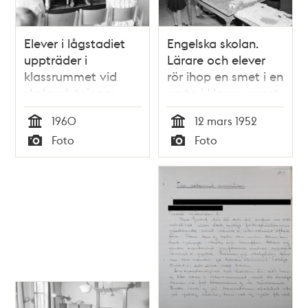
Elever i lågstadiet
Engelska skolan.
uppträder i
Lärare och elever
klassrummet vid
rör ihop en smet i en
skolavslutningen.
gryta i klassrummet,
Enskedefältets skola
troligen papier
1960
12 mars 1952
mache eller
Tid
Tid
Foto
Foto
liknande
Typ
Typ