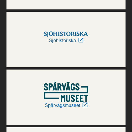
Sjöhistoriska
Spårvägsmuseet