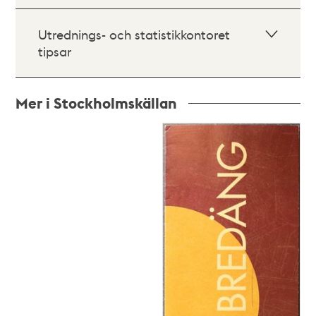
Utrednings- och statistikkontoret
tipsar
Mer i Stockholmskällan
Relaterade
poster
och
teman