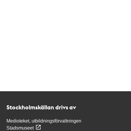
Kontakt
Stockholmskällan
Stockholmskällan drivs av
Medioteket, utbildningsförvaltningen
Stadsmuseet