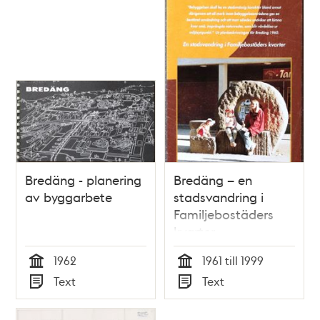
Bredäng - planering
Bredäng – en
av byggarbete
stadsvandring i
Familjebostäders
kvarter
1962
1961 till 1999
Tid
Tid
Text
Text
Typ
Typ