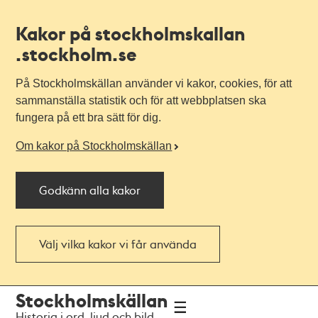
Kakor på stockholmskallan
.stockholm.se
På Stockholmskällan använder vi kakor, cookies, för att
sammanställa statistik och för att webbplatsen ska
fungera på ett bra sätt för dig.
Om kakor på Stockholmskällan
Godkänn alla kakor
Välj vilka kakor vi får använda
Till
Till
Stockholmskällan
navigationen
huvudinnehållet
Historia i ord, ljud och bild