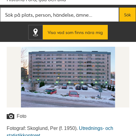
Fritextsök
Sök
Visa vad som finns nära mig
Foto
Fotograf: Skoglund, Per (f. 1950).
Utrednings- och
statistikkontoret