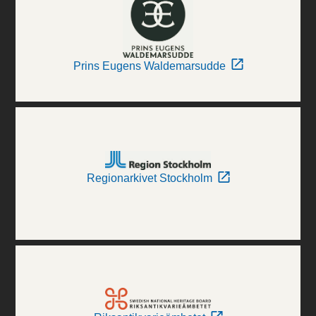
Prins Eugens Waldemarsudde
Regionarkivet Stockholm