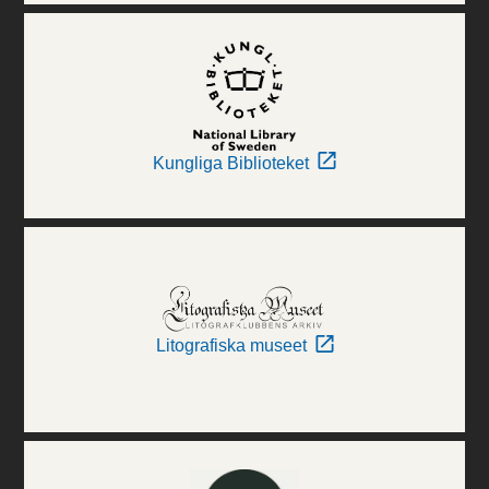
Kungliga Biblioteket
Litografiska museet