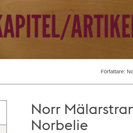
Författare: N
Norr Mälarstra
Norbelie