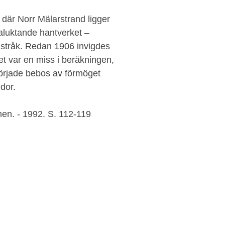
där Norr Mälarstrand ligger
llaluktande hantverket –
lt stråk. Redan 1906 invigdes
t var en miss i beräkningen,
började bebos av förmöget
idor.
men. - 1992. S. 112-119