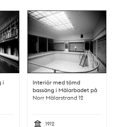
 i
Interiör med tömd
bassäng i Mälarbadet på
Norr Mälarstrand 12
1912