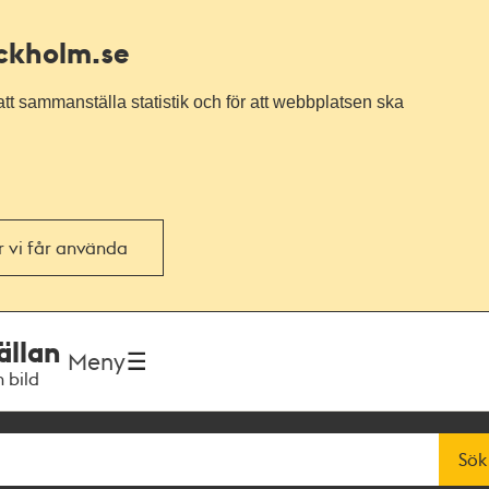
ockholm.se
tt sammanställa statistik och för att webbplatsen ska
or vi får använda
ällan
Meny
h bild
Sök