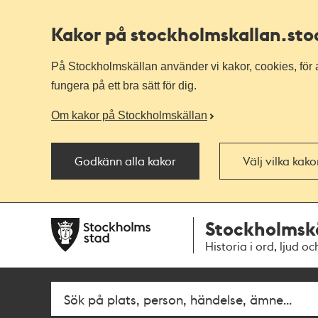
Kakor på stockholmskallan
.st
På Stockholmskällan använder vi kakor, cookies, för a
fungera på ett bra sätt för dig.
Om kakor på Stockholmskällan
Godkänn alla kakor
Välj vilka kak
Till
Till
Stockholmsk
navigationen
huvudinnehållet
Historia i ord, ljud oc
Fritextsök