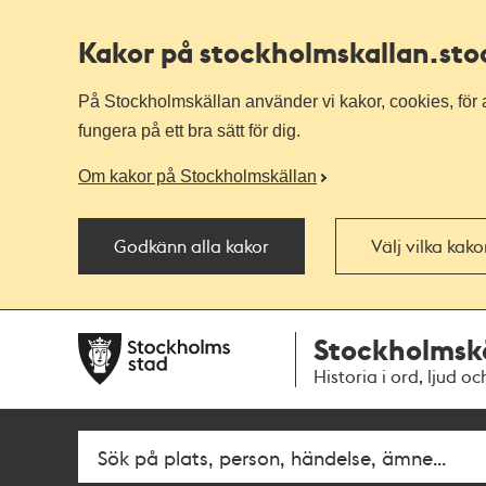
Kakor på stockholmskallan
.st
På Stockholmskällan använder vi kakor, cookies, för a
fungera på ett bra sätt för dig.
Om kakor på Stockholmskällan
Godkänn alla kakor
Välj vilka kak
Till
Till
Stockholmsk
navigationen
huvudinnehållet
Historia i ord, ljud oc
Fritextsök