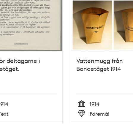
för deltagarne i
Vattenmugg från
etåget.
Bondetåget 1914
1914
1914
Tid
Text
Föremål
Typ