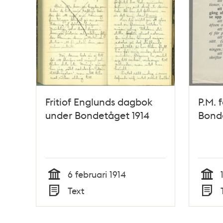
Fritiof Englunds dagbok
P.M. 
under Bondetåget 1914
Bond
6 februari 1914
Tid
Tid
Text
Typ
Typ