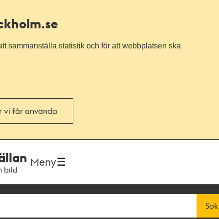
ockholm.se
tt sammanställa statistik och för att webbplatsen ska
or vi får använda
ällan
Meny
h bild
Sök