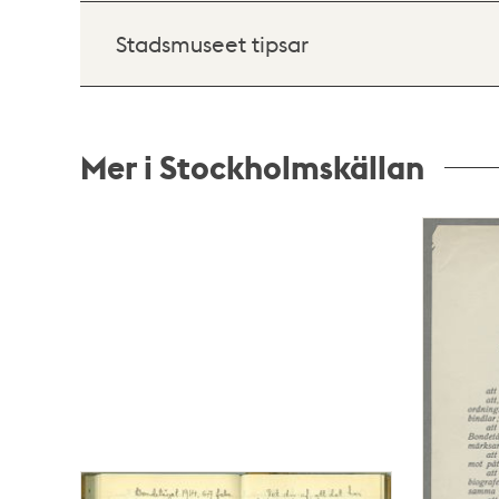
Stadsmuseet tipsar
Mer i Stockholmskällan
Relaterade
poster
och
teman