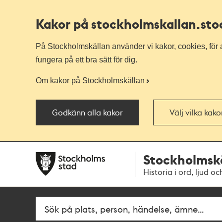
Kakor på stockholmskallan
.st
På Stockholmskällan använder vi kakor, cookies, för a
fungera på ett bra sätt för dig.
Om kakor på Stockholmskällan
Godkänn alla kakor
Välj vilka kak
Till
Till
Stockholmsk
navigationen
huvudinnehållet
Historia i ord, ljud oc
Fritextsök