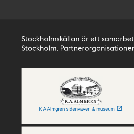
Stockholmskällan är ett samarbete
Stockholm. Partnerorganisationer 
K A Almgren sidenväveri & museum