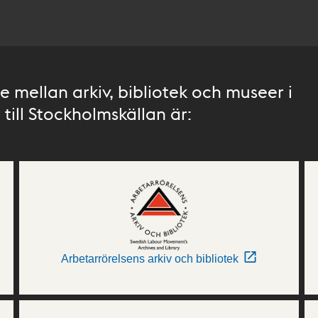
 mellan arkiv, bibliotek och museer i
till Stockholmskällan är:
Arbetarrörelsens arkiv och bibliotek