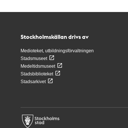
Kontakt
Stockholmskällan
Stockholmskällan drivs av
Medioteket, utbildningsförvaltningen
Stadsmuseet
Medeltidsmuseet
Stadsbiblioteket
Stadsarkivet