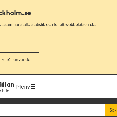
ockholm.se
tt sammanställa statistik och för att webbplatsen ska
or vi får använda
ällan
Meny
h bild
Sök