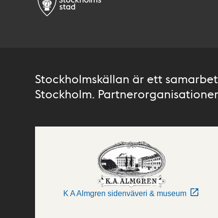
Stockholmskällan är ett samarbete
Stockholm. Partnerorganisationer 
K A Almgren sidenväveri & museum