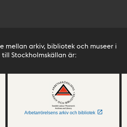
 mellan arkiv, bibliotek och museer i
till Stockholmskällan är:
Arbetarrörelsens arkiv och bibliotek