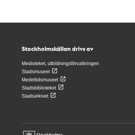
Kontakt
Stockholmskällan
Stockholmskällan drivs av
Medioteket, utbildningsförvaltningen
Stadsmuseet
Medeltidsmuseet
Stadsbiblioteket
Stadsarkivet