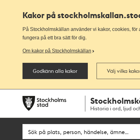
Kakor på stockholmskallan
.st
På Stockholmskällan använder vi kakor, cookies, för a
fungera på ett bra sätt för dig.
Om kakor på Stockholmskällan
Godkänn alla kakor
Välj vilka kak
Till
Till
Stockholmsk
navigationen
huvudinnehållet
Historia i ord, ljud oc
Fritextsök