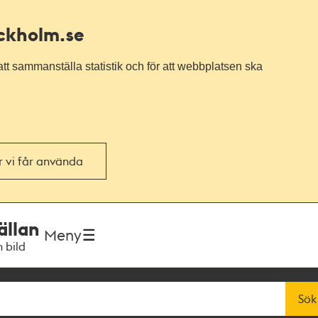
ockholm.se
tt sammanställa statistik och för att webbplatsen ska
or vi får använda
ällan
Meny
h bild
Sök