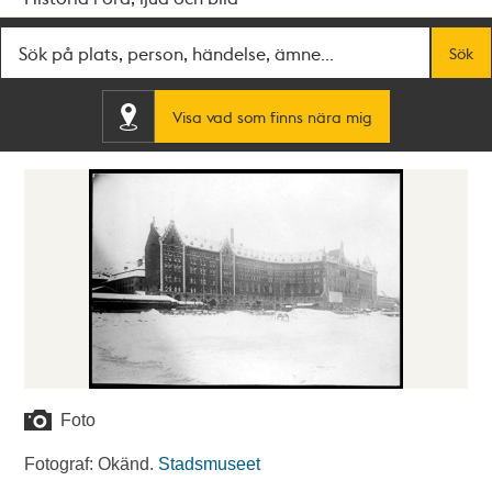
Fritextsök
Sök
Visa vad som finns nära mig
Foto
Fotograf: Okänd.
Stadsmuseet