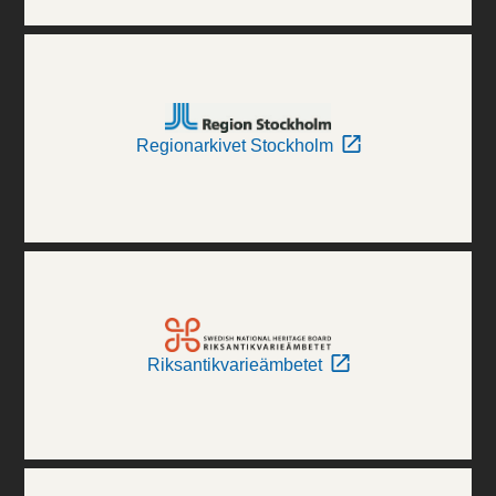
Regionarkivet Stockholm
Riksantikvarieämbetet