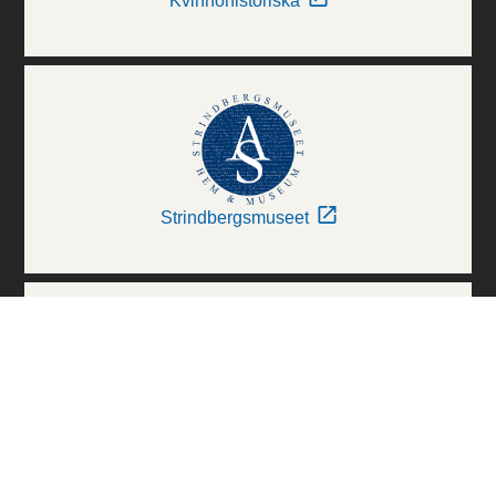
Kvinnohistoriska
Strindbergsmuseet
Thielska Galleriet