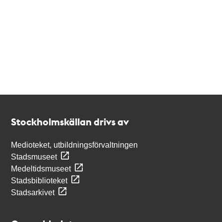
Kontakt
Stockholmskällan
Stockholmskällan drivs av
Medioteket, utbildningsförvaltningen
Stadsmuseet
Medeltidsmuseet
Stadsbiblioteket
Stadsarkivet