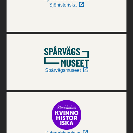
Sjöhistoriska
Spårvägsmuseet