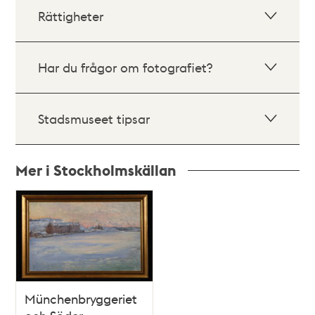
Rättigheter
Har du frågor om fotografiet?
Stadsmuseet tipsar
Mer i Stockholmskällan
Relaterade
poster
och
teman
Münchenbryggeriet