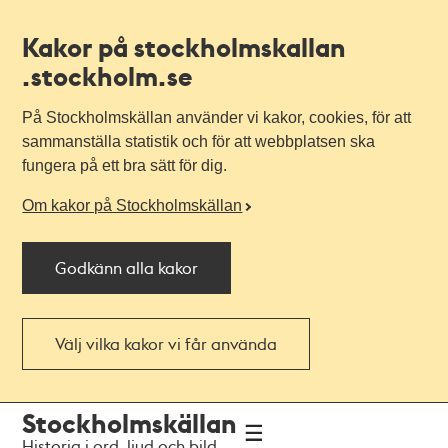
Kakor på stockholmskallan
.stockholm.se
På Stockholmskällan använder vi kakor, cookies, för att
sammanställa statistik och för att webbplatsen ska
fungera på ett bra sätt för dig.
Om kakor på Stockholmskällan
Godkänn alla kakor
Välj vilka kakor vi får använda
Till
Till
Stockholmskällan
navigationen
huvudinnehållet
Historia i ord, ljud och bild