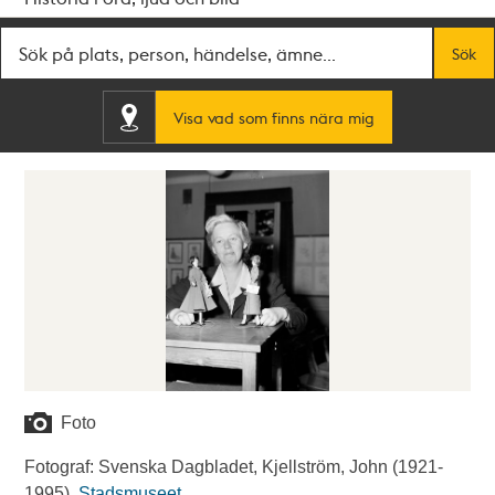
Fritextsök
Sök
Visa vad som finns nära mig
Foto
Fotograf: Svenska Dagbladet, Kjellström, John (1921-
1995).
Stadsmuseet