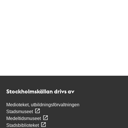
Kontakt
Stockholmskällan
Stockholmskällan drivs av
Medioteket, utbildningsförvaltningen
Stadsmuseet
Medeltidsmuseet
Stadsbiblioteket