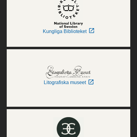
Kungliga Biblioteket
Litografiska museet