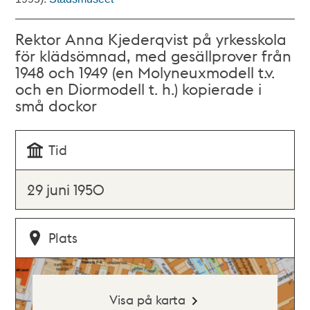
Rektor Anna Kjederqvist på yrkesskola
för klädsömnad, med gesällprover från
1948 och 1949 (en Molyneuxmodell t.v.
och en Diormodell t. h.) kopierade i
små dockor
Tid
29 juni 1950
Plats
Visa på karta