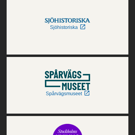
Sjöhistoriska
Spårvägsmuseet