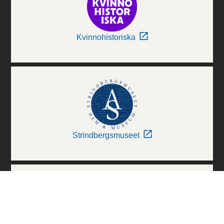
Kvinnohistoriska
Strindbergsmuseet