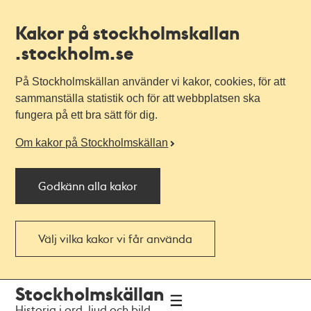
Kakor på stockholmskallan
.stockholm.se
På Stockholmskällan använder vi kakor, cookies, för att
sammanställa statistik och för att webbplatsen ska
fungera på ett bra sätt för dig.
Om kakor på Stockholmskällan
Godkänn alla kakor
Välj vilka kakor vi får använda
Till
Till
Stockholmskällan
navigationen
huvudinnehållet
Historia i ord, ljud och bild