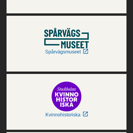
Spårvägsmuseet
Kvinnohistoriska