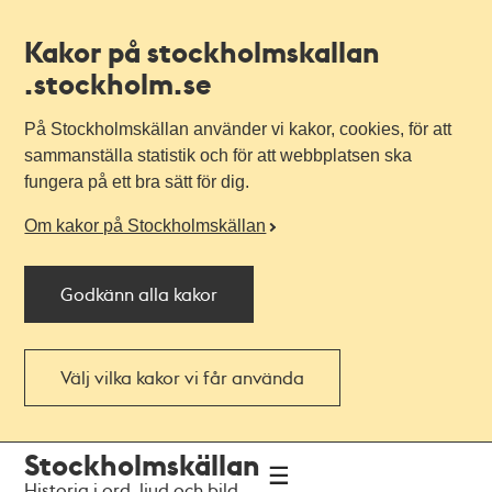
Kakor på stockholmskallan
.stockholm.se
På Stockholmskällan använder vi kakor, cookies, för att
sammanställa statistik och för att webbplatsen ska
fungera på ett bra sätt för dig.
Om kakor på Stockholmskällan
Godkänn alla kakor
Välj vilka kakor vi får använda
Till
Till
Stockholmskällan
navigationen
huvudinnehållet
Historia i ord, ljud och bild