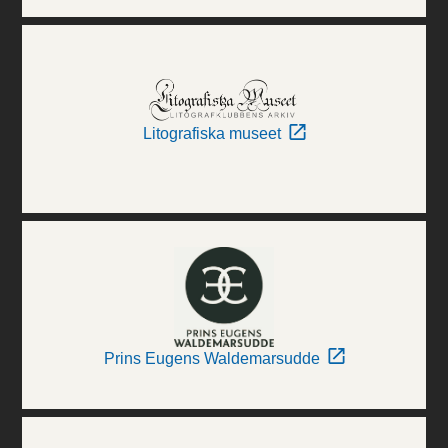
Litografiska museet
Prins Eugens Waldemarsudde