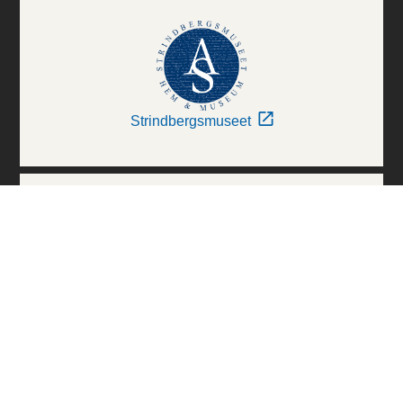
Strindbergsmuseet
Thielska Galleriet