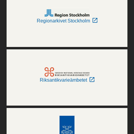
Regionarkivet Stockholm
Riksantikvarieämbetet