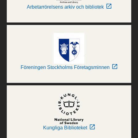
Arbetarrörelsens arkiv och bibliotek
Föreningen Stockholms Företagsminnen
Kungliga Biblioteket