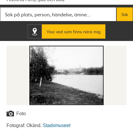
Fritextsök
Sök
Visa vad som finns nära mig
Foto
Fotograf: Okänd.
Stadsmuseet