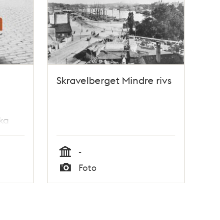
Skravelberget Mindre rivs
ika
ing
-
Tid
Foto
Typ