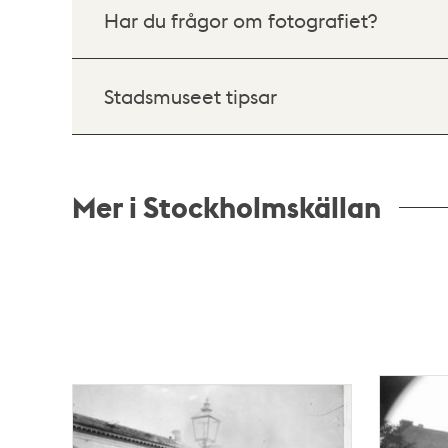
Har du frågor om fotografiet?
Stadsmuseet tipsar
Mer i Stockholmskällan
Relaterade
poster
och
teman