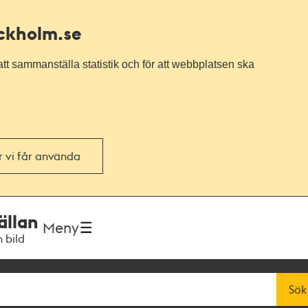
ockholm.se
tt sammanställa statistik och för att webbplatsen ska
or vi får använda
ällan
Meny
h bild
Sök