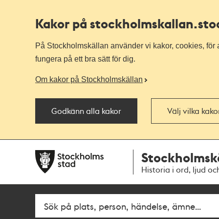
Kakor på stockholmskallan
.st
På Stockholmskällan använder vi kakor, cookies, för a
fungera på ett bra sätt för dig.
Om kakor på Stockholmskällan
Godkänn alla kakor
Välj vilka kak
Till
Till
Stockholmsk
navigationen
huvudinnehållet
Historia i ord, ljud oc
Fritextsök