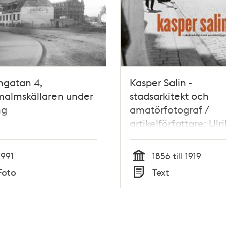
gatan 4,
Kasper Salin -
malmskällaren under
stadsarkitekt och
ng
amatörfotograf /
artikelförfattare: Ulr
Falk, AnnMarie Bess
1991
1856 till 1919
Tid
Foto
Text
Typ