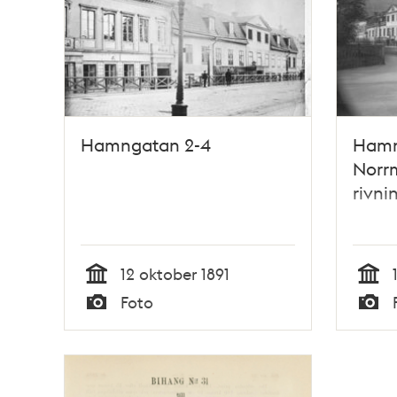
Hamngatan 2-4
Hamn
Norr
rivni
12 oktober 1891
Tid
Tid
Foto
Typ
Typ