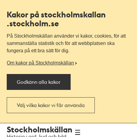
Kakor på stockholmskallan
.stockholm.se
På Stockholmskällan använder vi kakor, cookies, för att
sammanställa statistik och för att webbplatsen ska
fungera på ett bra sätt för dig.
Om kakor på Stockholmskällan
Godkänn alla kakor
Välj vilka kakor vi får använda
Till
Till
Stockholmskällan
navigationen
huvudinnehållet
Historia i ord, ljud och bild