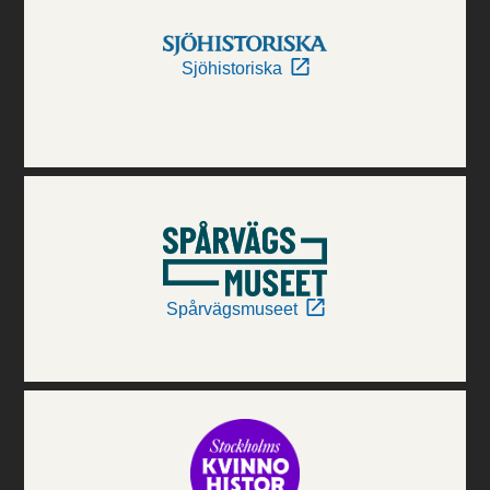
Sjöhistoriska
Spårvägsmuseet