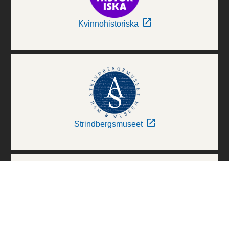
Kvinnohistoriska
Strindbergsmuseet
Thielska Galleriet