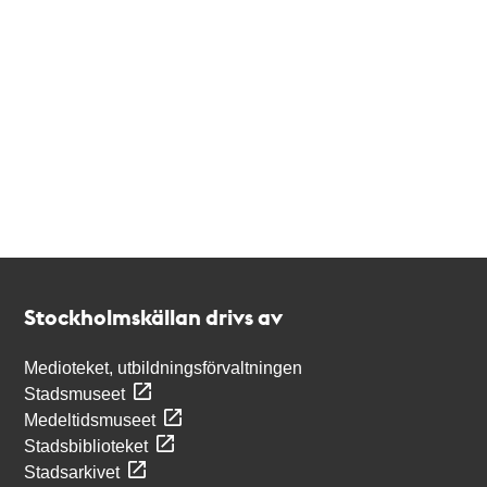
Kontakt
Stockholmskällan
Stockholmskällan drivs av
Medioteket, utbildningsförvaltningen
Stadsmuseet
Medeltidsmuseet
Stadsbiblioteket
Stadsarkivet