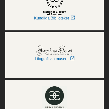
Kungliga Biblioteket
Litografiska museet