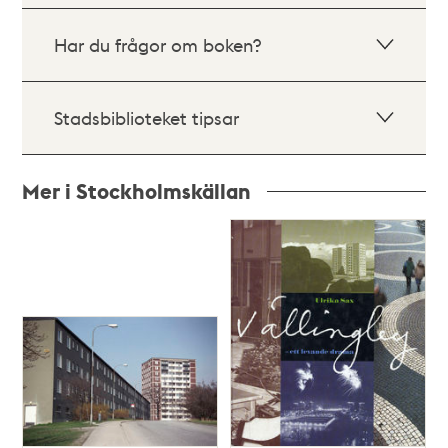
Har du frågor om boken?
Stadsbiblioteket tipsar
Mer i Stockholmskällan
Relaterade
poster
och
teman