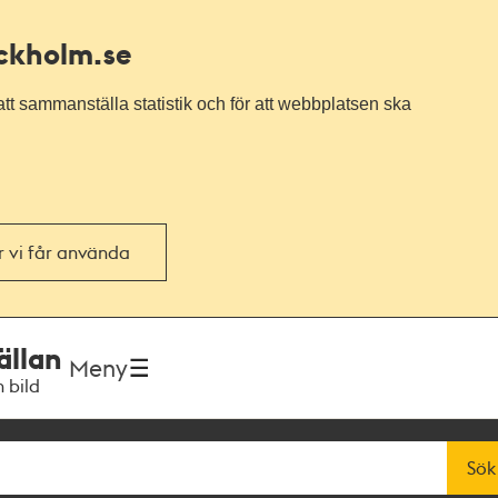
ockholm.se
tt sammanställa statistik och för att webbplatsen ska
or vi får använda
ällan
Meny
h bild
Sök