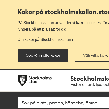
Kakor på stockholmskallan
.st
På Stockholmskällan använder vi kakor, cookies, för a
fungera på ett bra sätt för dig.
Om kakor på Stockholmskällan
Godkänn alla kakor
Välj vilka kak
Till
Till
Stockholmsk
navigationen
huvudinnehållet
Historia i ord, ljud oc
Fritextsök