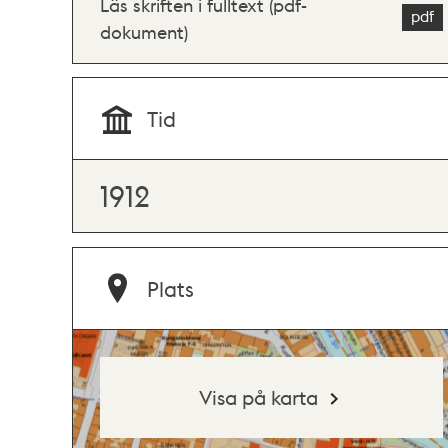
Läs skriften i fulltext (pdf-
dokument)
Tid
1912
Plats
Visa på karta