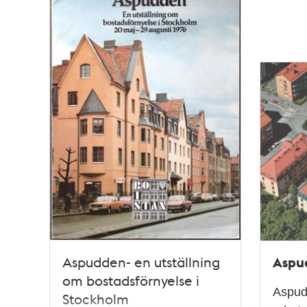
och
teman
Aspu
Aspudden- en utställning
om bostadsförnyelse i
Aspud
Stockholm