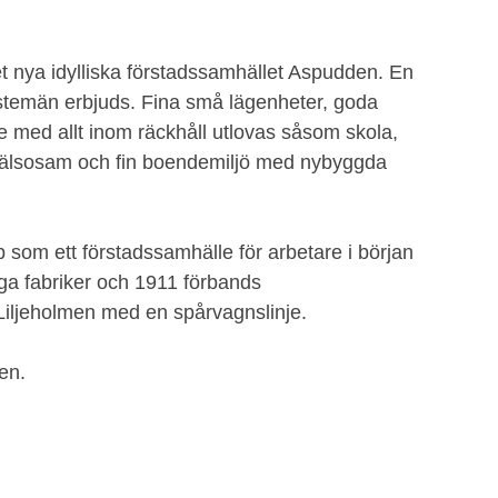
l det nya idylliska förstadssamhället Aspudden. En
änstemän erbjuds. Fina små lägenheter, goda
e med allt inom räckhåll utlovas såsom skola,
n hälsosam och fin boendemiljö med nybyggda
som ett förstadssamhälle för arbetare i början
ga fabriker och 1911 förbands
iljeholmen med en spårvagnslinje.
en.