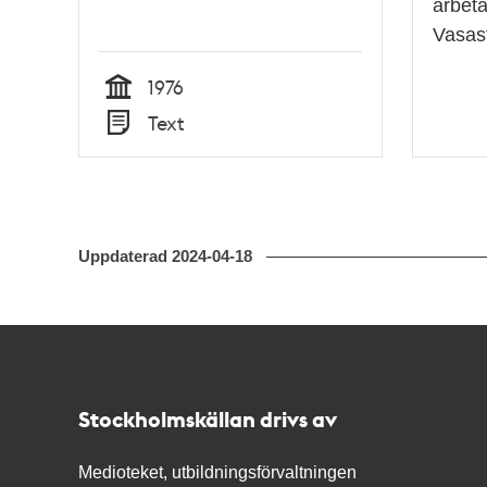
arbeta
Vasas
1976
Tid
Text
Typ
Uppdaterad
2024-04-18
Kontakt
Stockholmskällan
Stockholmskällan drivs av
Medioteket, utbildningsförvaltningen