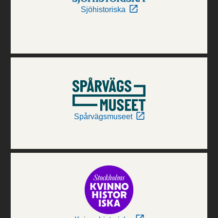
Sjöhistoriska
Spårvägsmuseet