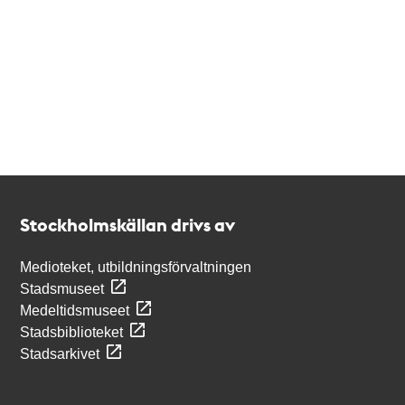
Kontakt
Stockholmskällan
Stockholmskällan drivs av
Medioteket, utbildningsförvaltningen
Stadsmuseet
Medeltidsmuseet
Stadsbiblioteket
Stadsarkivet