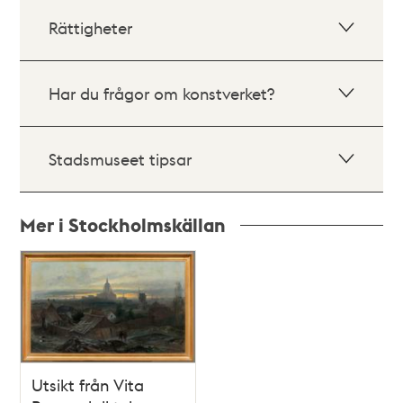
Rättigheter
Har du frågor om konstverket?
Stadsmuseet tipsar
Mer i Stockholmskällan
Relaterade
poster
och
teman
Utsikt från Vita