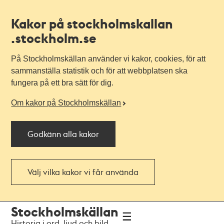
Kakor på stockholmskallan
.stockholm.se
På Stockholmskällan använder vi kakor, cookies, för att
sammanställa statistik och för att webbplatsen ska
fungera på ett bra sätt för dig.
Om kakor på Stockholmskällan
Godkänn alla kakor
Välj vilka kakor vi får använda
Till
Till
Stockholmskällan
navigationen
huvudinnehållet
Historia i ord, ljud och bild