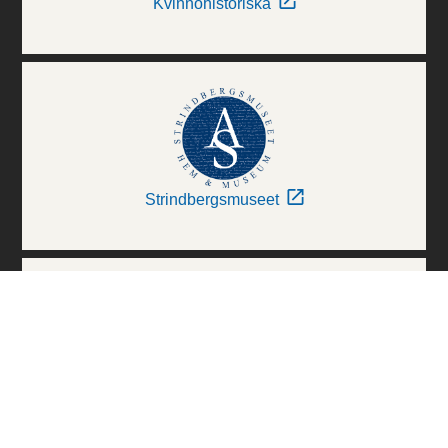
Kvinnohistoriska
Strindbergsmuseet
Thielska Galleriet