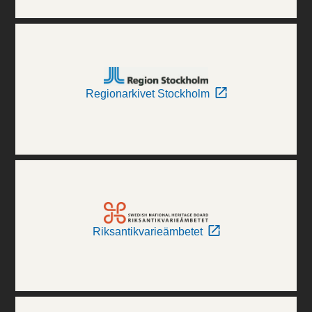
Regionarkivet Stockholm
Riksantikvarieämbetet