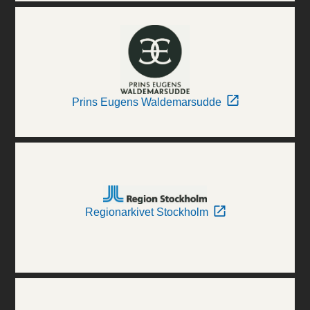
Prins Eugens Waldemarsudde
Regionarkivet Stockholm