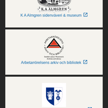
K A Almgren sidenväveri & museum
Arbetarrörelsens arkiv och bibliotek