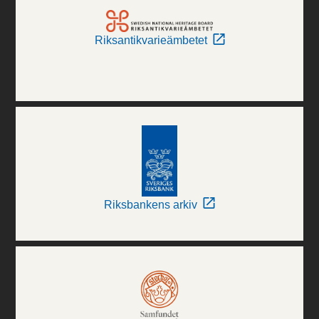
Riksantikvarieämbetet
Riksbankens arkiv