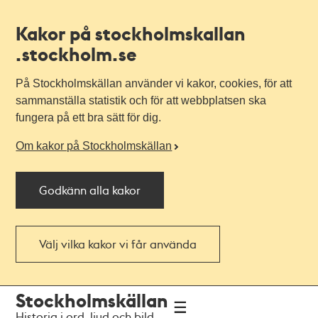
Kakor på stockholmskallan
.stockholm.se
På Stockholmskällan använder vi kakor, cookies, för att
sammanställa statistik och för att webbplatsen ska
fungera på ett bra sätt för dig.
Om kakor på Stockholmskällan
Godkänn alla kakor
Välj vilka kakor vi får använda
Till
Till
Stockholmskällan
navigationen
huvudinnehållet
Historia i ord, ljud och bild