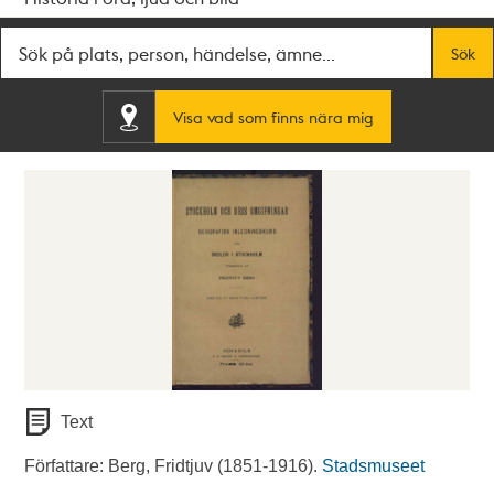
Fritextsök
Sök
Visa vad som finns nära mig
Text
Författare: Berg, Fridtjuv (1851-1916).
Stadsmuseet