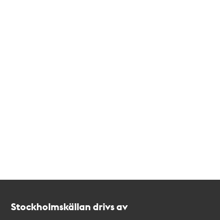
Kontakt
Stockholmskällan
Stockholmskällan drivs av