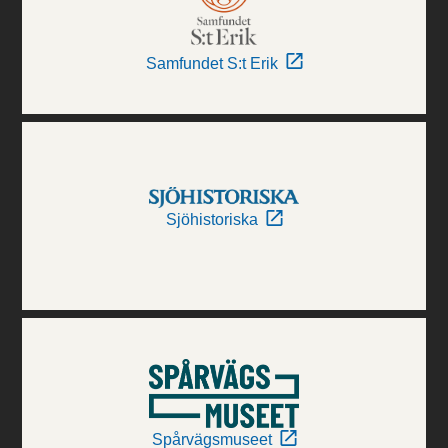
Samfundet S:t Erik
Sjöhistoriska
Spårvägsmuseet