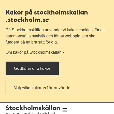
Kakor på stockholmskallan
.stockholm.se
På Stockholmskällan använder vi kakor, cookies, för att
sammanställa statistik och för att webbplatsen ska
fungera på ett bra sätt för dig.
Om kakor på Stockholmskällan
Godkänn alla kakor
Välj vilka kakor vi får använda
Till
Till
Stockholmskällan
navigationen
huvudinnehållet
Historia i ord, ljud och bild