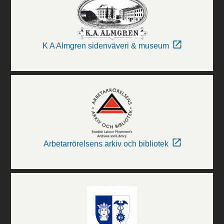
K A Almgren sidenväveri & museum
Arbetarrörelsens arkiv och bibliotek