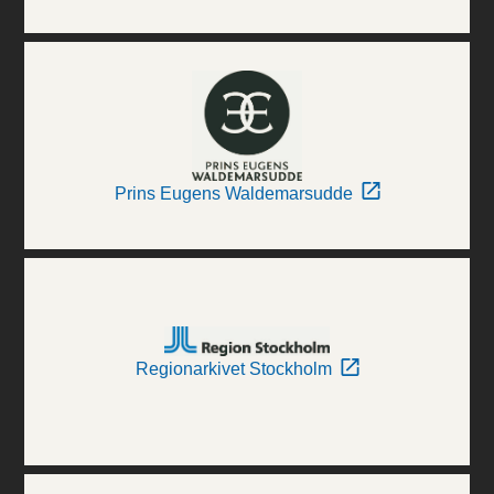
Prins Eugens Waldemarsudde
Regionarkivet Stockholm