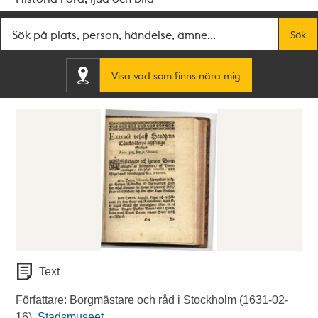
Fritextsök
Sök
Visa vad som finns nära mig
Text
Författare: Borgmästare och råd i Stockholm (1631-02-
16).
Stadsmuseet