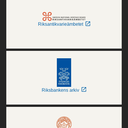
Riksantikvarieämbetet
Riksbankens arkiv