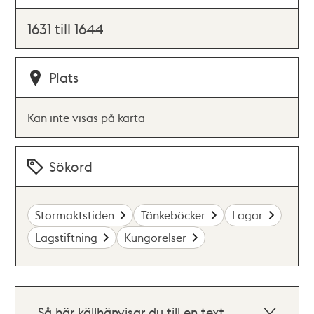
1631 till 1644
Plats
Kan inte visas på karta
Sökord
Stormaktstiden
Tänkeböcker
Lagar
Lagstiftning
Kungörelser
Så här källhänvisar du till en text