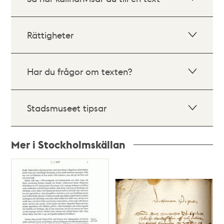
Rättigheter
Har du frågor om texten?
Stadsmuseet tipsar
Mer i Stockholmskällan
Relaterade
poster
och
teman