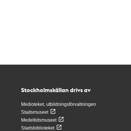
Kontakt
Stockholmskällan
Stockholmskällan drivs av
Medioteket, utbildningsförvaltningen
Stadsmuseet
Medeltidsmuseet
Stadsbiblioteket