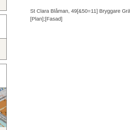
St Clara Blåman, 49[&50=11] Bryggare Gr
[Plan];[Fasad]