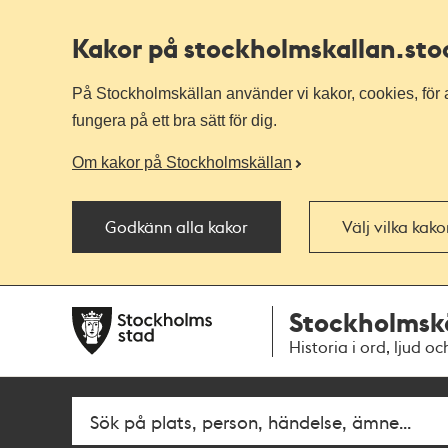
Kakor på stockholmskallan
.st
På Stockholmskällan använder vi kakor, cookies, för a
fungera på ett bra sätt för dig.
Om kakor på Stockholmskällan
Godkänn alla kakor
Välj vilka kak
Till
Till
Stockholmsk
navigationen
huvudinnehållet
Historia i ord, ljud oc
Fritextsök