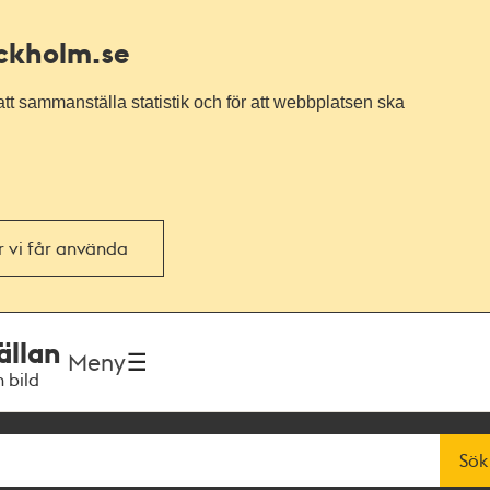
ockholm.se
tt sammanställa statistik och för att webbplatsen ska
or vi får använda
ällan
Meny
h bild
Sök