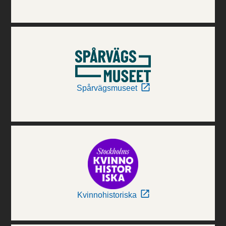
Spårvägsmuseet
Kvinnohistoriska