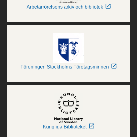
Arbetarrörelsens arkiv och bibliotek
Föreningen Stockholms Företagsminnen
Kungliga Biblioteket