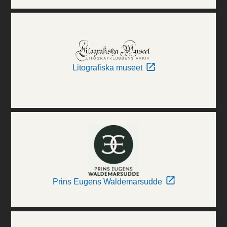
Litografiska museet
Prins Eugens Waldemarsudde