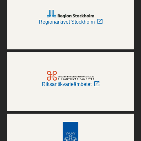
Regionarkivet Stockholm
Riksantikvarieämbetet