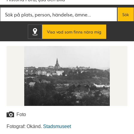
Fritextsök
Sök
Visa vad som finns nära mig
Foto
Fotograf: Okänd.
Stadsmuseet