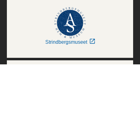
Strindbergsmuseet
Thielska Galleriet