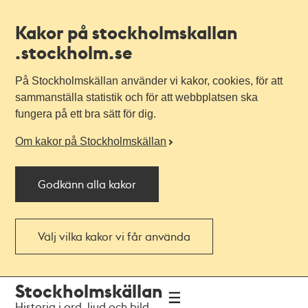
Kakor på stockholmskallan
.stockholm.se
På Stockholmskällan använder vi kakor, cookies, för att
sammanställa statistik och för att webbplatsen ska
fungera på ett bra sätt för dig.
Om kakor på Stockholmskällan
Godkänn alla kakor
Välj vilka kakor vi får använda
Till
Till
Stockholmskällan
navigationen
huvudinnehållet
Historia i ord, ljud och bild