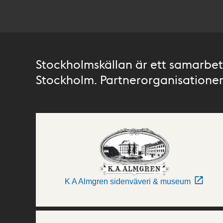
Stockholmskällan är ett samarbete
Stockholm. Partnerorganisationer 
K A Almgren sidenväveri & museum