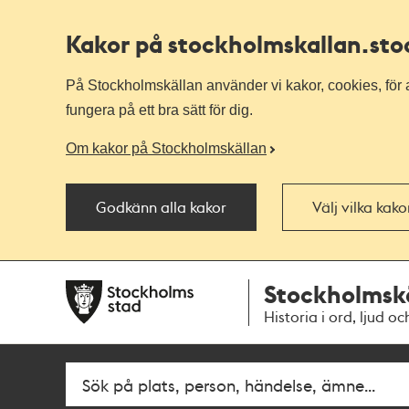
Kakor på stockholmskallan
.st
På Stockholmskällan använder vi kakor, cookies, för a
fungera på ett bra sätt för dig.
Om kakor på Stockholmskällan
Godkänn alla kakor
Välj vilka kak
Till
Till
Stockholmsk
navigationen
huvudinnehållet
Historia i ord, ljud oc
Fritextsök