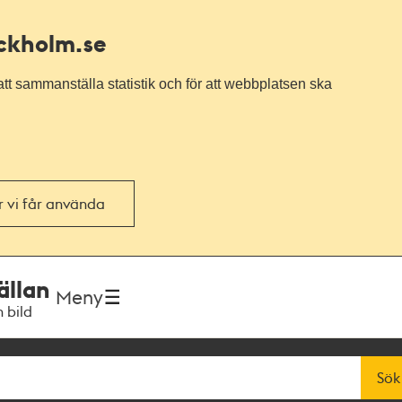
ockholm.se
tt sammanställa statistik och för att webbplatsen ska
or vi får använda
ällan
Meny
h bild
Sök