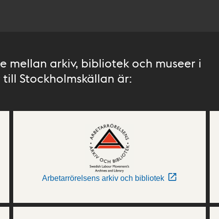
 mellan arkiv, bibliotek och museer i
till Stockholmskällan är:
Arbetarrörelsens arkiv och bibliotek