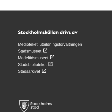
Kontakt
Stockholmskällan
Stockholmskällan drivs av
Medioteket, utbildningsförvaltningen
Stadsmuseet
Medeltidsmuseet
Stadsbiblioteket
Stadsarkivet