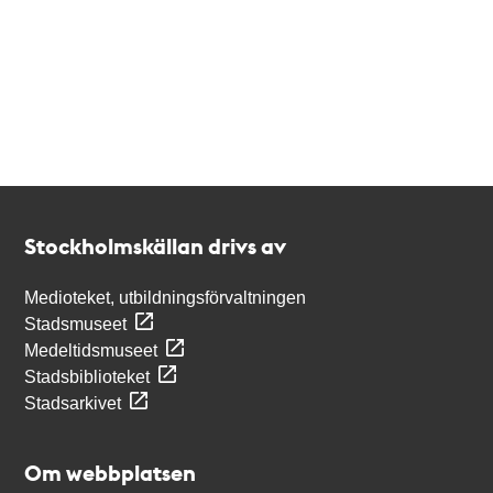
Kontakt
Stockholmskällan
Stockholmskällan drivs av
Medioteket, utbildningsförvaltningen
Stadsmuseet
Medeltidsmuseet
Stadsbiblioteket
Stadsarkivet
Om webbplatsen