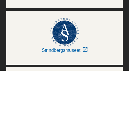
Strindbergsmuseet
Thielska Galleriet