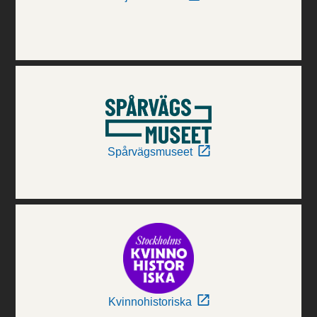
Spårvägsmuseet
Kvinnohistoriska