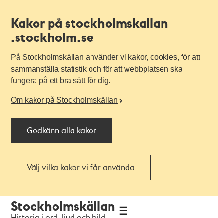
Kakor på stockholmskallan
.stockholm.se
På Stockholmskällan använder vi kakor, cookies, för att
sammanställa statistik och för att webbplatsen ska
fungera på ett bra sätt för dig.
Om kakor på Stockholmskällan
Godkänn alla kakor
Välj vilka kakor vi får använda
Till
Till
Stockholmskällan
navigationen
huvudinnehållet
Historia i ord, ljud och bild