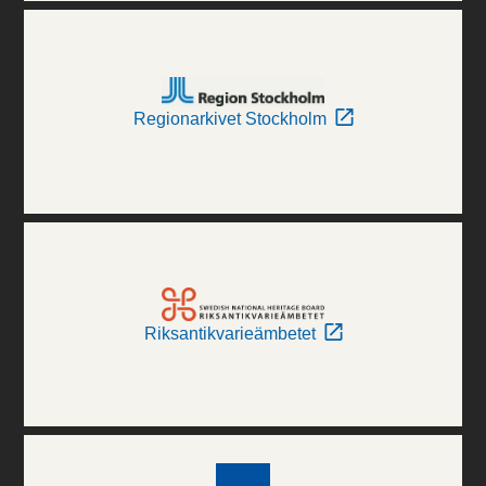
Regionarkivet Stockholm
Riksantikvarieämbetet