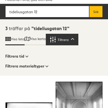
Sök
Fritextsök
Sök
Sökresultat
3
träffar på
tideliusgatan 12
Visa karta
Visa lista
Filtrera
Filtrera
Filtrera tid
Filtrera materialtyper
Visningsläge
Totalt
3
träffar
Lista
Karta