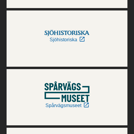
Sjöhistoriska
Spårvägsmuseet