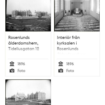
Rosenlunds
Interiör från
ålderdomshem,
kyrksalen i
Tideliusgatan 12
Rosenlunds
ålderdomshem,
Tideliusgatan 12
1896
1896
Tid
Tid
Foto
Foto
Typ
Typ