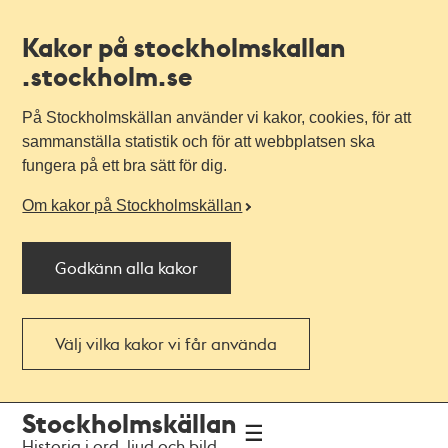
Kakor på stockholmskallan
.stockholm.se
På Stockholmskällan använder vi kakor, cookies, för att
sammanställa statistik och för att webbplatsen ska
fungera på ett bra sätt för dig.
Om kakor på Stockholmskällan
Godkänn alla kakor
Välj vilka kakor vi får använda
Till
Till
Stockholmskällan
navigationen
huvudinnehållet
Historia i ord, ljud och bild