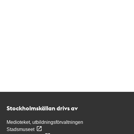
Kontakt
Stockholmskällan
Stockholmskällan drivs av
Medioteket, utbildningsförvaltningen
Stadsmuseet