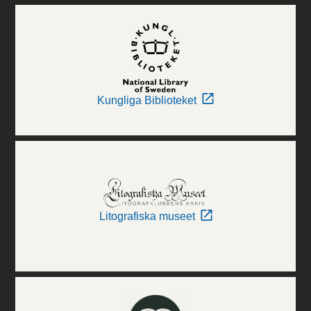
Kungliga Biblioteket
Litografiska museet