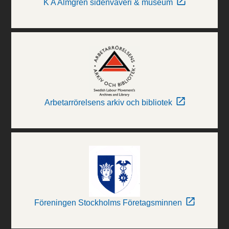
K A Almgren sidenväveri & museum
Arbetarrörelsens arkiv och bibliotek
Föreningen Stockholms Företagsminnen