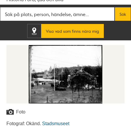
Fritextsök
Sök
Visa vad som finns nära mig
Foto
Fotograf: Okänd.
Stadsmuseet