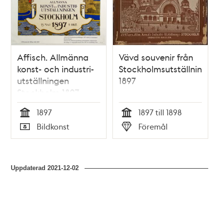
Affisch. Allmänna
Vävd souvenir från
konst- och industri-
Stockholmsutställningen
utställningen
1897
Stockholm 1897
1897
1897 till 1898
Tid
Tid
Bildkonst
Föremål
Typ
Typ
Uppdaterad
2021-12-02