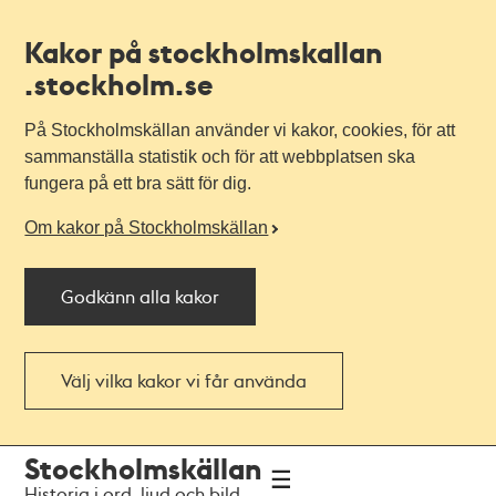
Kakor på stockholmskallan
.stockholm.se
På Stockholmskällan använder vi kakor, cookies, för att
sammanställa statistik och för att webbplatsen ska
fungera på ett bra sätt för dig.
Om kakor på Stockholmskällan
Godkänn alla kakor
Välj vilka kakor vi får använda
Till
Till
Stockholmskällan
navigationen
huvudinnehållet
Historia i ord, ljud och bild