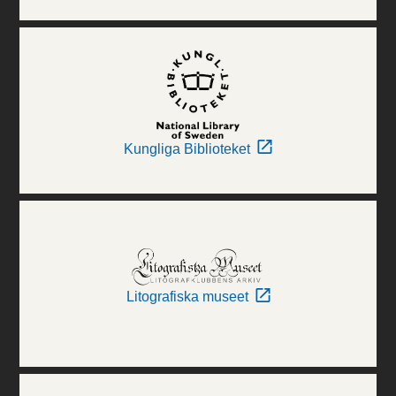
Kungliga Biblioteket
Litografiska museet