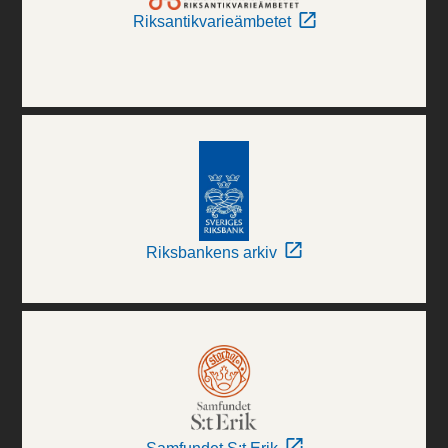
Riksantikvarieämbetet
Riksbankens arkiv