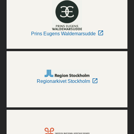
Prins Eugens Waldemarsudde
Regionarkivet Stockholm