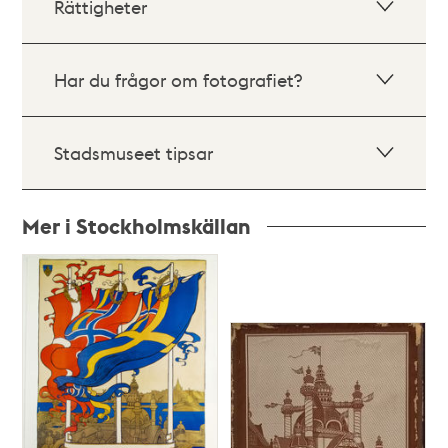
Rättigheter
Har du frågor om fotografiet?
Stadsmuseet tipsar
Mer i Stockholmskällan
Relaterade
poster
och
teman