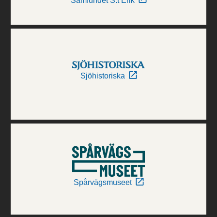
Samfundet S:t Erik
Sjöhistoriska
Spårvägsmuseet