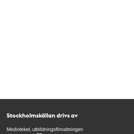
Kontakt
Stockholmskällan
Stockholmskällan drivs av
Medioteket, utbildningsförvaltningen