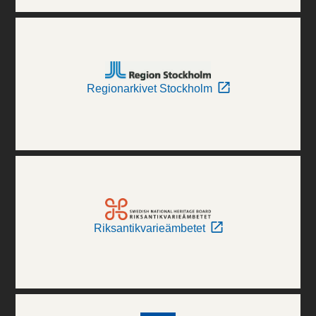
Regionarkivet Stockholm
Riksantikvarieämbetet