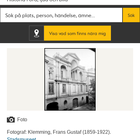
Fritextsök
Sök
Visa vad som finns nära mig
Foto
Fotograf: Klemming, Frans Gustaf (1859-1922).
Stadsmuseet