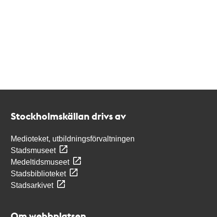
Kontakt
Stockholmskällan
Stockholmskällan drivs av
Medioteket, utbildningsförvaltningen
Stadsmuseet
Medeltidsmuseet
Stadsbiblioteket
Stadsarkivet
Om webbplatsen