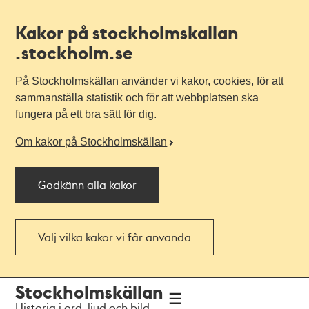
Kakor på stockholmskallan
.stockholm.se
På Stockholmskällan använder vi kakor, cookies, för att
sammanställa statistik och för att webbplatsen ska
fungera på ett bra sätt för dig.
Om kakor på Stockholmskällan
Godkänn alla kakor
Välj vilka kakor vi får använda
Till
Till
Stockholmskällan
navigationen
huvudinnehållet
Historia i ord, ljud och bild