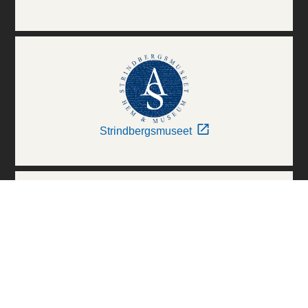
Strindbergsmuseet
Thielska Galleriet