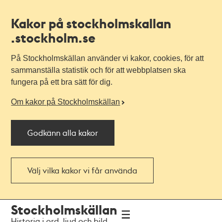
Kakor på stockholmskallan
.stockholm.se
På Stockholmskällan använder vi kakor, cookies, för att
sammanställa statistik och för att webbplatsen ska
fungera på ett bra sätt för dig.
Om kakor på Stockholmskällan
Godkänn alla kakor
Välj vilka kakor vi får använda
Till
Till
Stockholmskällan
navigationen
huvudinnehållet
Historia i ord, ljud och bild