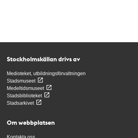
Kontakt
Stockholmskällan
Stockholmskällan drivs av
Medioteket, utbildningsförvaltningen
Stadsmuseet
Medeltidsmuseet
Stadsbiblioteket
Stadsarkivet
Om webbplatsen
Kontakta oss