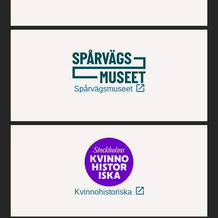
Spårvägsmuseet
Kvinnohistoriska