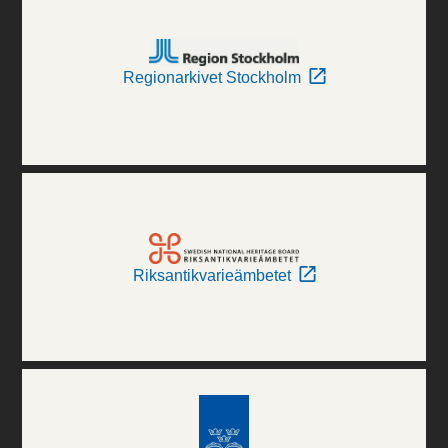
Regionarkivet Stockholm
Riksantikvarieämbetet