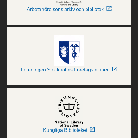
Arbetarrörelsens arkiv och bibliotek
Föreningen Stockholms Företagsminnen
Kungliga Biblioteket