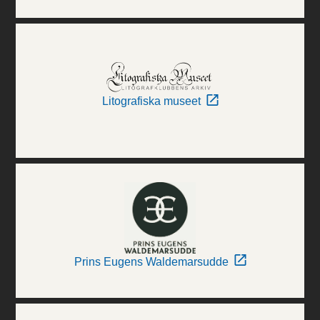
Litografiska museet
Prins Eugens Waldemarsudde