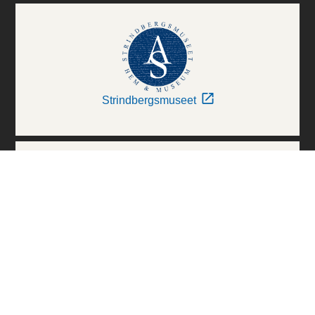
Strindbergsmuseet
Thielska Galleriet