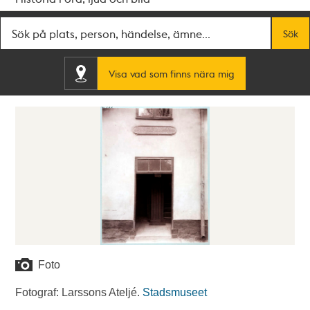
Fritextsök
Sök
Visa vad som finns nära mig
Foto
Fotograf: Larssons Ateljé.
Stadsmuseet