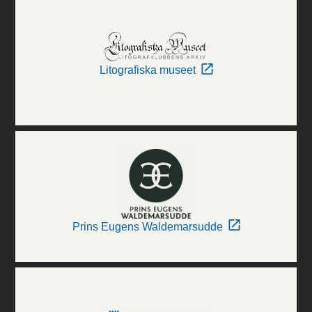
Litografiska museet
Prins Eugens Waldemarsudde