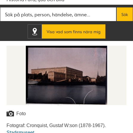
Fritextsök
Sök
Visa vad som finns nära mig
Foto
Fotograf: Cronquist, Gustaf W:son (1878-1967).
Stadsmuseet