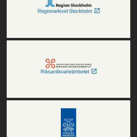
Regionarkivet Stockholm
Riksantikvarieämbetet