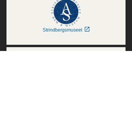
Strindbergsmuseet
Thielska Galleriet