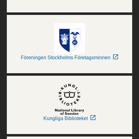
Föreningen Stockholms Företagsminnen
Kungliga Biblioteket