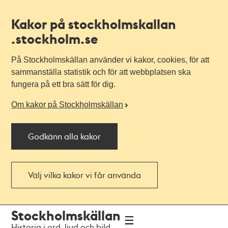
Kakor på stockholmskallan
.stockholm.se
På Stockholmskällan använder vi kakor, cookies, för att
sammanställa statistik och för att webbplatsen ska
fungera på ett bra sätt för dig.
Om kakor på Stockholmskällan
Godkänn alla kakor
Välj vilka kakor vi får använda
Till
Till
Stockholmskällan
navigationen
huvudinnehållet
Historia i ord, ljud och bild