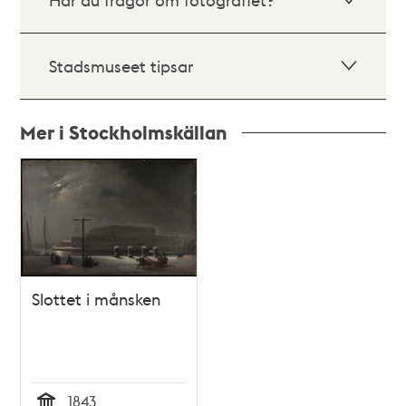
Stadsmuseet tipsar
Mer i Stockholmskällan
Relaterade
poster
och
teman
Slottet i månsken
1843