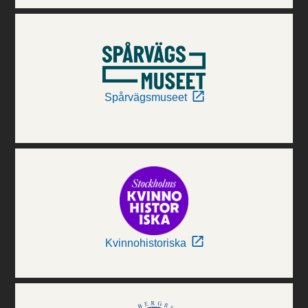
Spårvägsmuseet
Kvinnohistoriska