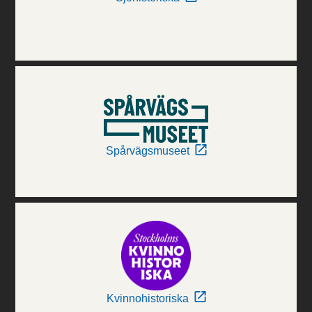
Spårvägsmuseet
Kvinnohistoriska