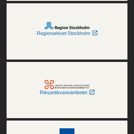
Regionarkivet Stockholm
Riksantikvarieämbetet