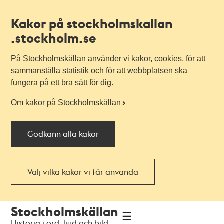
Kakor på stockholmskallan
.stockholm.se
På Stockholmskällan använder vi kakor, cookies, för att
sammanställa statistik och för att webbplatsen ska
fungera på ett bra sätt för dig.
Om kakor på Stockholmskällan
Godkänn alla kakor
Välj vilka kakor vi får använda
Till
Till
Stockholmskällan
navigationen
huvudinnehållet
Historia i ord, ljud och bild