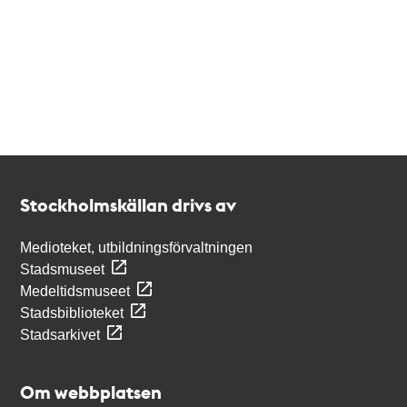
Kontakt
Stockholmskällan
Stockholmskällan drivs av
Medioteket, utbildningsförvaltningen
Stadsmuseet
Medeltidsmuseet
Stadsbiblioteket
Stadsarkivet
Om webbplatsen