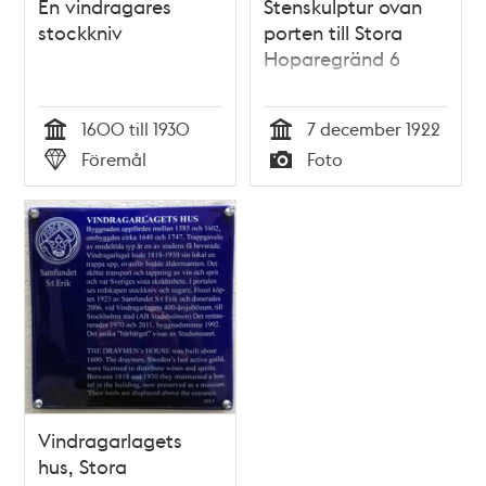
En vindragares
Stenskulptur ovan
stockkniv
porten till Stora
Hoparegränd 6
1600 till 1930
7 december 1922
Tid
Tid
Föremål
Foto
Typ
Typ
Vindragarlagets
hus, Stora