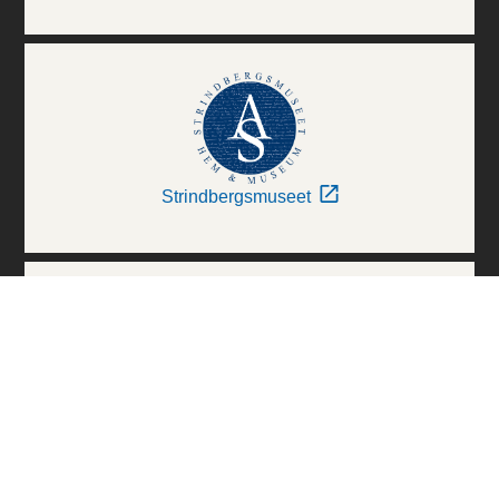
Strindbergsmuseet
Thielska Galleriet