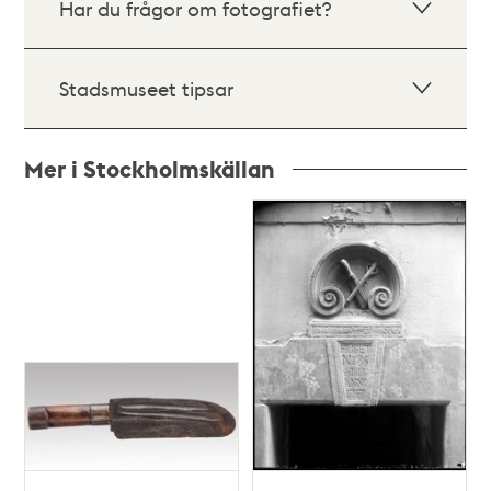
Har du frågor om fotografiet?
Stadsmuseet tipsar
Mer i Stockholmskällan
Relaterade
poster
och
teman