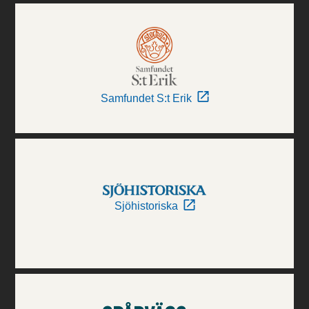
Samfundet S:t Erik
Sjöhistoriska