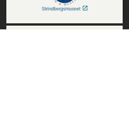
Strindbergsmuseet
Thielska Galleriet
Världskulturmuseerna