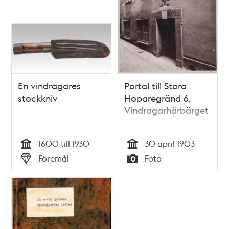
En vindragares
Portal till Stora
stockkniv
Hoparegränd 6,
Vindragarhärbärget
1600 till 1930
30 april 1903
Tid
Tid
Föremål
Foto
Typ
Typ