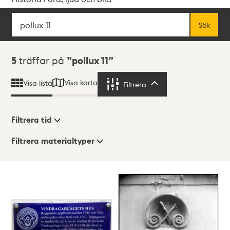
Sök
Fritextsök
Sök
Sökresultat
5
träffar på
pollux 11
Visa karta
Visa lista
Filtrera
Filtrera
Filtrera tid
Filtrera materialtyper
Visningsläge
Totalt
5
träffar
Lista
Karta