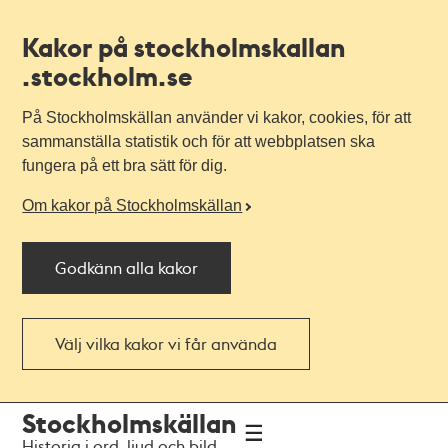
Kakor på stockholmskallan
.stockholm.se
På Stockholmskällan använder vi kakor, cookies, för att
sammanställa statistik och för att webbplatsen ska
fungera på ett bra sätt för dig.
Om kakor på Stockholmskällan
Godkänn alla kakor
Välj vilka kakor vi får använda
Till
Till
Stockholmskällan
navigationen
huvudinnehållet
Historia i ord, ljud och bild