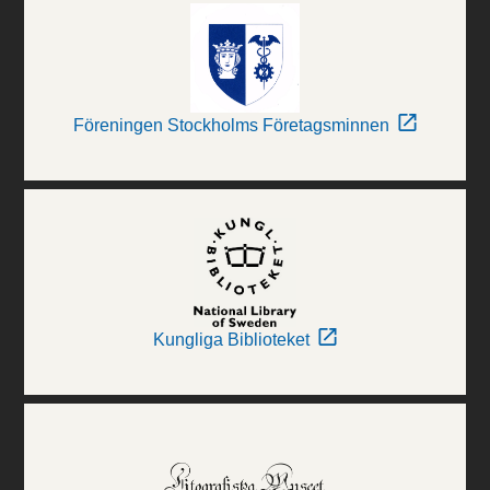
Föreningen Stockholms Företagsminnen
Kungliga Biblioteket