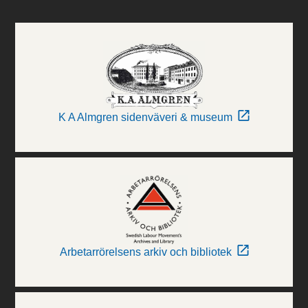
K A Almgren sidenväveri & museum
Arbetarrörelsens arkiv och bibliotek