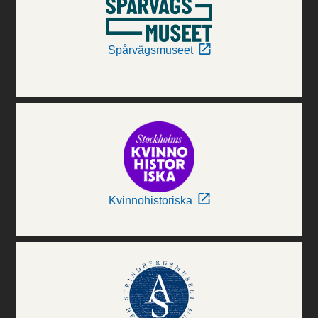
Spårvägsmuseet
Kvinnohistoriska