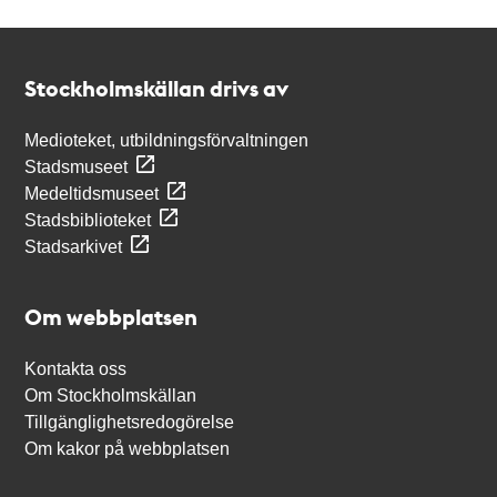
Kontakt
Stockholmskällan
Stockholmskällan drivs av
Medioteket, utbildningsförvaltningen
Stadsmuseet
Medeltidsmuseet
Stadsbiblioteket
Stadsarkivet
Om webbplatsen
Kontakta oss
Om Stockholmskällan
Tillgänglighetsredogörelse
Om kakor på webbplatsen