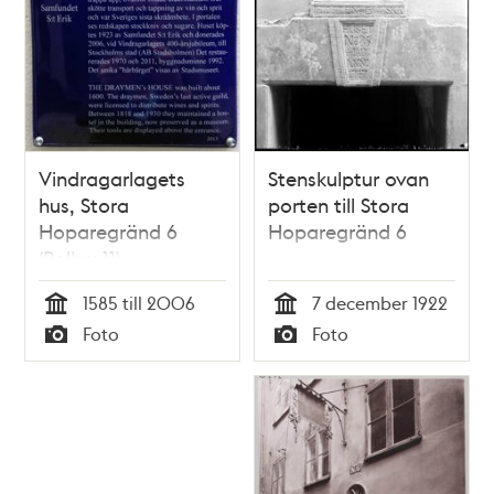
Vindragarlagets
Stenskulptur ovan
hus, Stora
porten till Stora
Hoparegränd 6
Hoparegränd 6
(Pollux 11)
1585 till 2006
7 december 1922
Tid
Tid
Foto
Foto
Typ
Typ