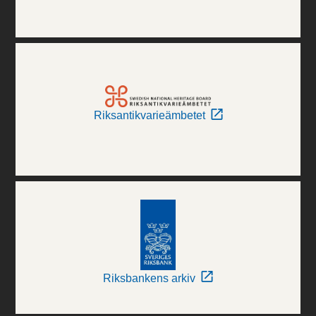
Riksantikvarieämbetet
Riksbankens arkiv