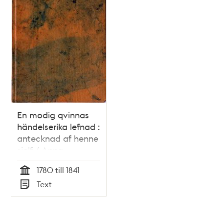
En modig qvinnas
händelserika lefnad :
antecknad af henne
sjelf / Anna
Carlström
1780 till 1841
Tid
Text
Typ