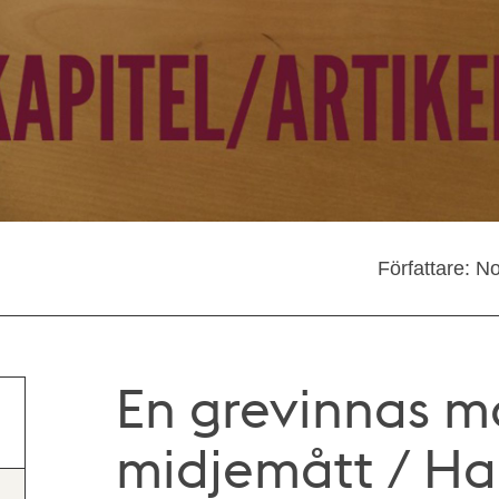
Författare: N
En grevinnas m
midjemått / Ha