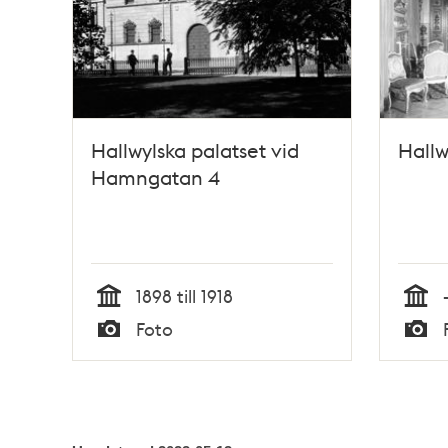
Hallwylska palatset vid
Hallw
Hamngatan 4
1898 till 1918
Tid
Tid
Foto
Typ
Typ