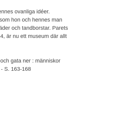
ennes ovanliga idéer.
t som hon och hennes man
läder och tandborstar. Parets
, är nu ett museum där allt
 och gata ner : människor
. - S. 163-168