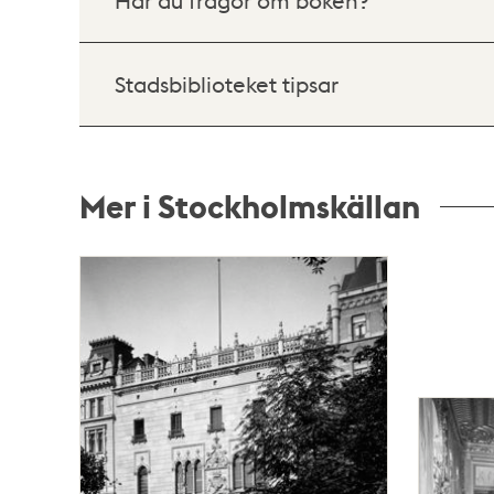
Har du frågor om boken?
Stadsbiblioteket tipsar
Mer i Stockholmskällan
Relaterade
poster
och
teman