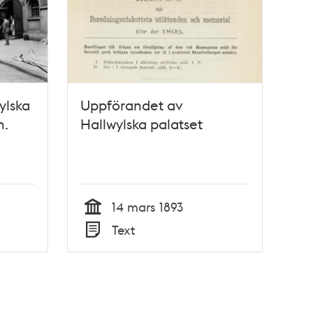
ylska
Uppförandet av
n.
Hallwylska palatset
14 mars 1893
Tid
Text
Typ