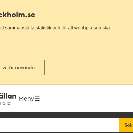
ockholm.se
tt sammanställa statistik och för att webbplatsen ska
or vi får använda
ällan
Meny
h bild
Sök