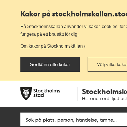
Kakor på stockholmskallan
.st
På Stockholmskällan använder vi kakor, cookies, för a
fungera på ett bra sätt för dig.
Om kakor på Stockholmskällan
Godkänn alla kakor
Välj vilka kak
Till
Till
Stockholmsk
navigationen
huvudinnehållet
Historia i ord, ljud oc
Fritextsök