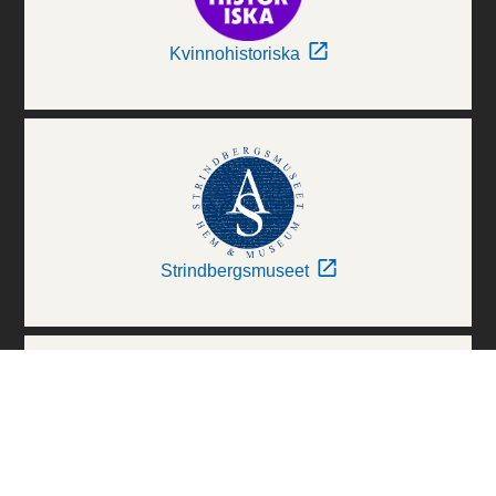
Kvinnohistoriska
Strindbergsmuseet
Thielska Galleriet