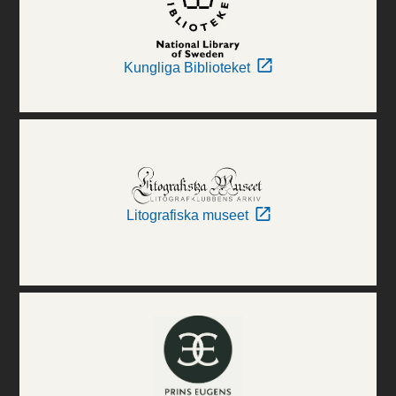
Kungliga Biblioteket
Litografiska museet