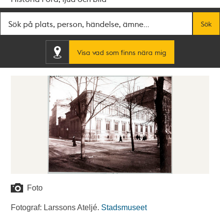
Fritextsök
Sök
Visa vad som finns nära mig
Foto
Fotograf: Larssons Ateljé.
Stadsmuseet