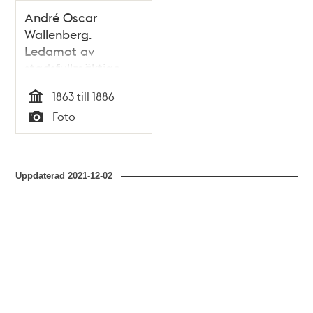
André Oscar
Wallenberg.
Ledamot av
stadsfullmäktige
1863-1886
1863 till 1886
Tid
Foto
Typ
Uppdaterad
2021-12-02