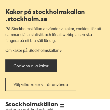
Kakor på stockholmskallan
.stockholm.se
På Stockholmskällan använder vi kakor, cookies, för att
sammanställa statistik och för att webbplatsen ska
fungera på ett bra sätt för dig.
Om kakor på Stockholmskällan
Godkänn alla kakor
Välj vilka kakor vi får använda
Till
Till
Stockholmskällan
navigationen
huvudinnehållet
Historia i ord, ljud och bild