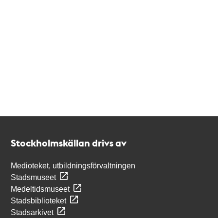
Kontakt
Stockholmskällan
Stockholmskällan drivs av
Medioteket, utbildningsförvaltningen
Stadsmuseet
Medeltidsmuseet
Stadsbiblioteket
Stadsarkivet