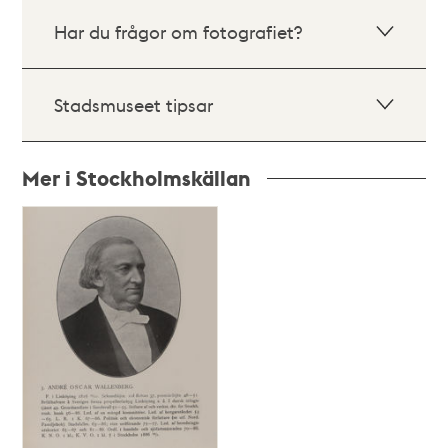
Har du frågor om fotografiet?
Stadsmuseet tipsar
Mer i Stockholmskällan
Relaterade
poster
och
teman