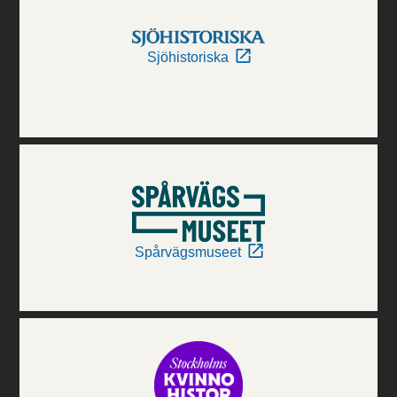
Sjöhistoriska
Spårvägsmuseet