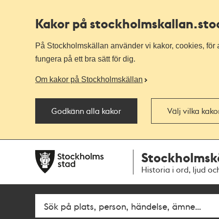
Kakor på stockholmskallan
.st
På Stockholmskällan använder vi kakor, cookies, för a
fungera på ett bra sätt för dig.
Om kakor på Stockholmskällan
Godkänn alla kakor
Välj vilka kak
Till
Till
Stockholmsk
navigationen
huvudinnehållet
Historia i ord, ljud oc
Fritextsök