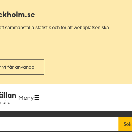
ockholm.se
tt sammanställa statistik och för att webbplatsen ska
or vi får använda
ällan
Meny
h bild
Sök