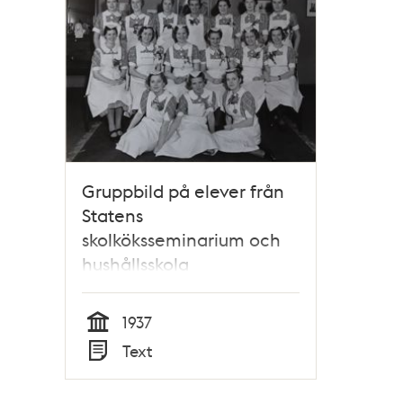
poster
och
teman
Gruppbild på elever från
Statens
skolköksseminarium och
hushållsskola
1937
Tid
Text
Typ