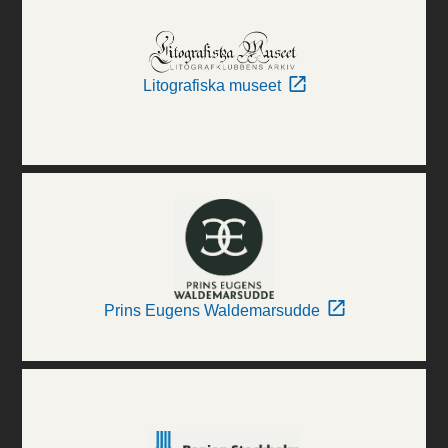
Litografiska museet
Prins Eugens Waldemarsudde