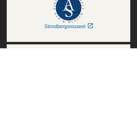
Strindbergsmuseet
Thielska Galleriet