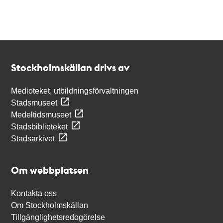
Kontakt
Stockholmskällan
Stockholmskällan drivs av
Medioteket, utbildningsförvaltningen
Stadsmuseet
Medeltidsmuseet
Stadsbiblioteket
Stadsarkivet
Om webbplatsen
Kontakta oss
Om Stockholmskällan
Tillgänglighetsredogörelse