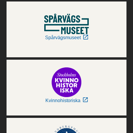
Spårvägsmuseet
Kvinnohistoriska