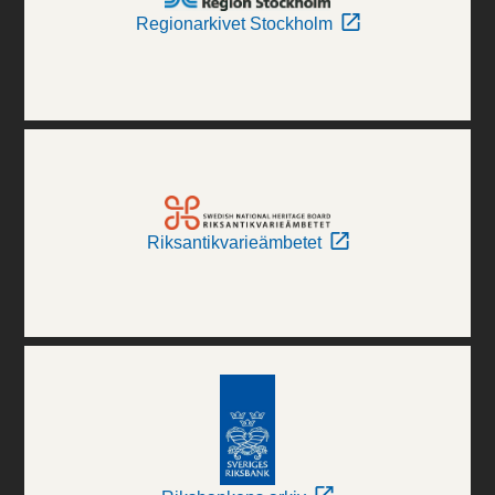
Regionarkivet Stockholm
Riksantikvarieämbetet