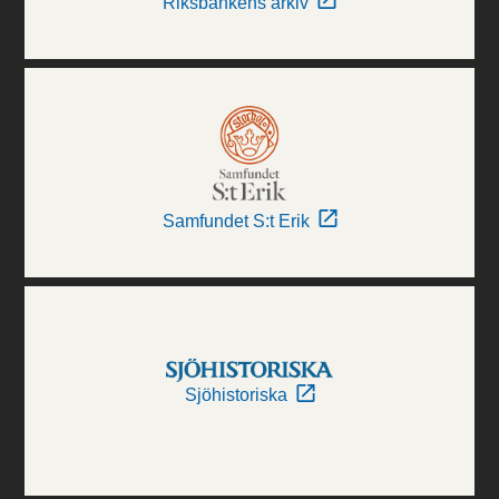
Riksbankens arkiv
Samfundet S:t Erik
Sjöhistoriska