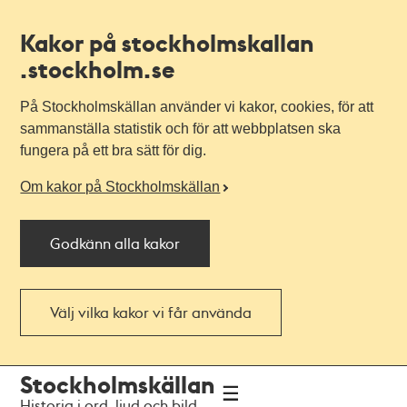
Kakor på stockholmskallan
.stockholm.se
På Stockholmskällan använder vi kakor, cookies, för att
sammanställa statistik och för att webbplatsen ska
fungera på ett bra sätt för dig.
Om kakor på Stockholmskällan
Godkänn alla kakor
Välj vilka kakor vi får använda
Till
Till
Stockholmskällan
navigationen
huvudinnehållet
Historia i ord, ljud och bild