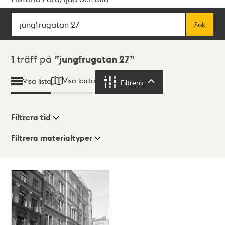
Sök
Fritextsök
Sök
Sökresultat
1
träff på
jungfrugatan 27
Visa karta
Visa lista
Filtrera
Filtrera
Filtrera tid
Filtrera materialtyper
Visningsläge
Totalt
1
träffar
Lista
Karta