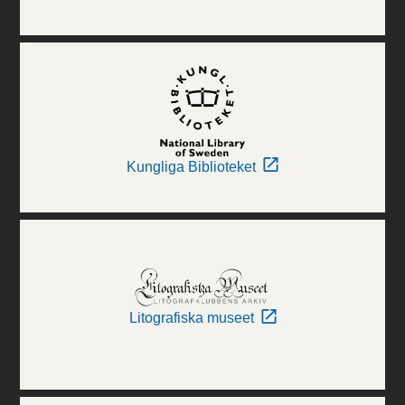
Kungliga Biblioteket
Litografiska museet