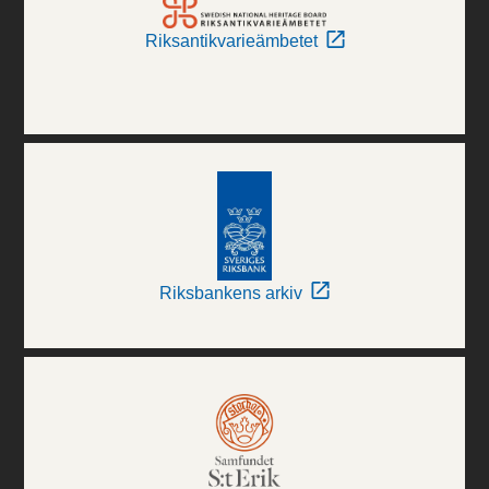
Riksantikvarieämbetet
Riksbankens arkiv