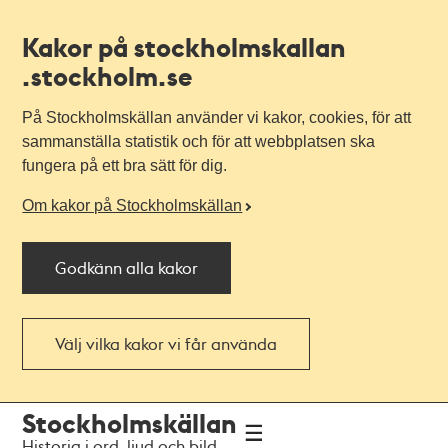
Kakor på stockholmskallan
.stockholm.se
På Stockholmskällan använder vi kakor, cookies, för att
sammanställa statistik och för att webbplatsen ska
fungera på ett bra sätt för dig.
Om kakor på Stockholmskällan
Godkänn alla kakor
Välj vilka kakor vi får använda
Till
Till
Stockholmskällan
navigationen
huvudinnehållet
Historia i ord, ljud och bild