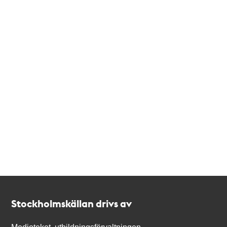
Kontakt
Stockholmskällan
Stockholmskällan drivs av