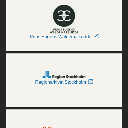
Prins Eugens Waldemarsudde
Regionarkivet Stockholm