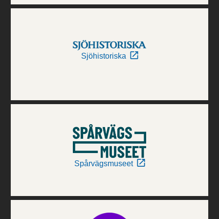
Sjöhistoriska
Spårvägsmuseet