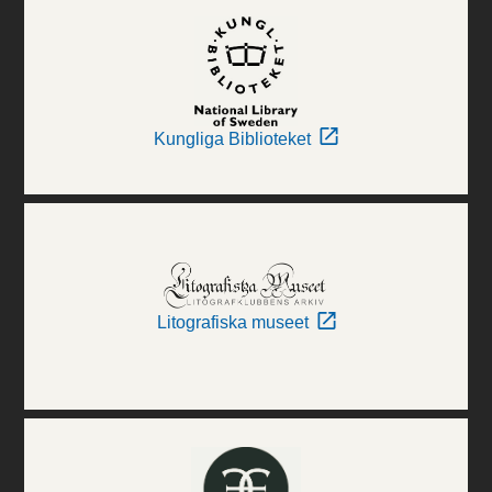
Kungliga Biblioteket
Litografiska museet