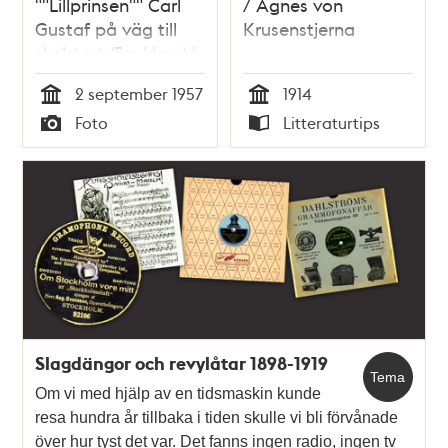
""Lillprinsen"" Carl
/ Agnes von
Gustaf på väg till
Krusenstjerna
skolstart (5:e klass) i
Broms skola
2 september 1957
1914
Tid
Tid
Foto
Litteraturtips
Typ
Typ
Slagdängor och revylåtar 1898-1919
Tema
Om vi med hjälp av en tidsmaskin kunde
resa hundra år tillbaka i tiden skulle vi bli förvånade
över hur tyst det var. Det fanns ingen radio, ingen tv