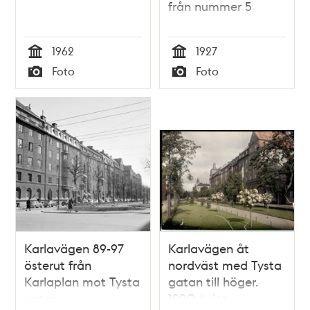
från nummer 5
1962
1927
Tid
Tid
Foto
Foto
Typ
Typ
Karlavägen 89-97
Karlavägen åt
österut från
nordväst med Tysta
Karlaplan mot Tysta
gatan till höger.
gatan
1920-talet