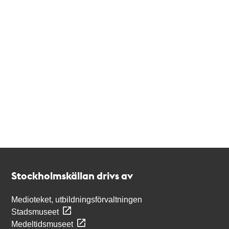
Kontakt
Stockholmskällan
Stockholmskällan drivs av
Medioteket, utbildningsförvaltningen
Stadsmuseet
Medeltidsmuseet