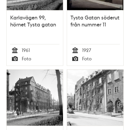
Karlavägen 99,
Tysta Gatan söderut
hörnet Tysta gatan
från nummer 11
1961
1927
Tid
Tid
Foto
Foto
Typ
Typ