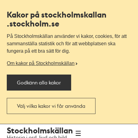
Kakor på stockholmskallan
.stockholm.se
På Stockholmskällan använder vi kakor, cookies, för att
sammanställa statistik och för att webbplatsen ska
fungera på ett bra sätt för dig.
Om kakor på Stockholmskällan
Godkänn alla kakor
Välj vilka kakor vi får använda
Till
Till
Stockholmskällan
navigationen
huvudinnehållet
Historia i ord, ljud och bild