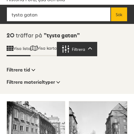
Sök
Fritextsök
Sök
Sökresultat
20
träffar på
tysta gatan
Visa karta
Visa lista
Filtrera
Filtrera
Filtrera tid
Filtrera materialtyper
Visningsläge
Totalt
20
träffar
Lista
Karta