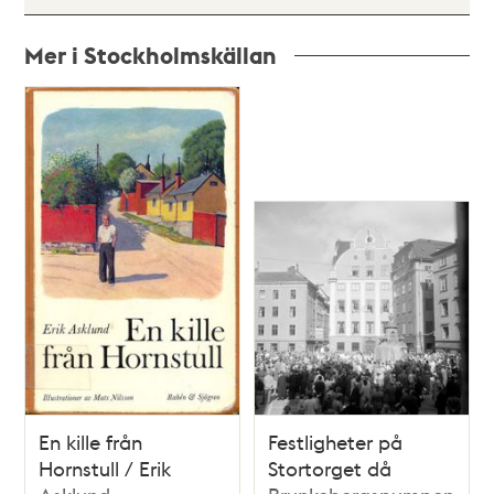
Mer i Stockholmskällan
Relaterade
poster
och
teman
En kille från
Festligheter på
Hornstull / Erik
Stortorget då