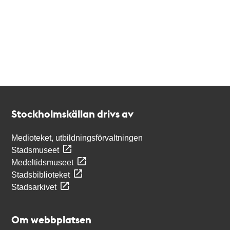
Kontakt
Stockholmskällan
Stockholmskällan drivs av
Medioteket, utbildningsförvaltningen
Stadsmuseet
Medeltidsmuseet
Stadsbiblioteket
Stadsarkivet
Om webbplatsen