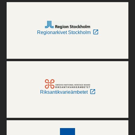
Regionarkivet Stockholm
Riksantikvarieämbetet