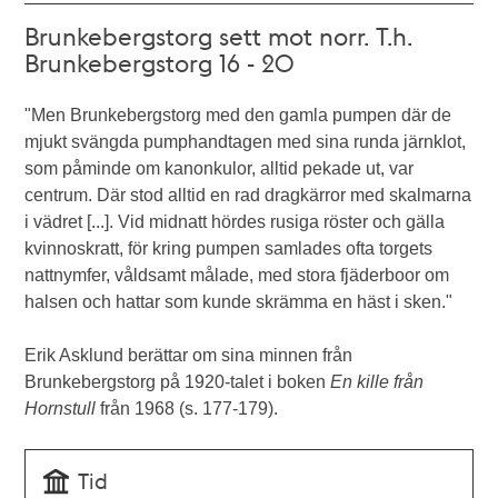
Brunkebergstorg sett mot norr. T.h.
Brunkebergstorg 16 - 20
"Men Brunkebergstorg med den gamla pumpen där de
mjukt svängda pumphandtagen med sina runda järnklot,
som påminde om kanonkulor, alltid pekade ut, var
centrum. Där stod alltid en rad dragkärror med skalmarna
i vädret [...]. Vid midnatt hördes rusiga röster och gälla
kvinnoskratt, för kring pumpen samlades ofta torgets
nattnymfer, våldsamt målade, med stora fjäderboor om
halsen och hattar som kunde skrämma en häst i sken."
Erik Asklund berättar om sina minnen från
Brunkebergstorg på 1920-talet i boken
En kille från
Hornstull
från 1968 (s. 177-179).
Tid