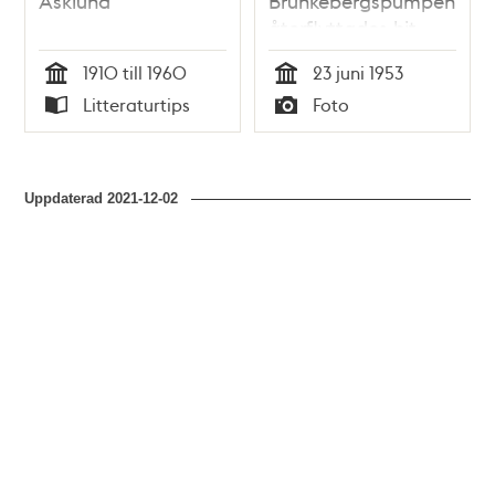
Asklund
Brunkebergspumpen
återflyttades hit
midsommaren 1953.
1910 till 1960
23 juni 1953
Tid
Tid
Litteraturtips
Foto
Typ
Typ
Uppdaterad
2021-12-02