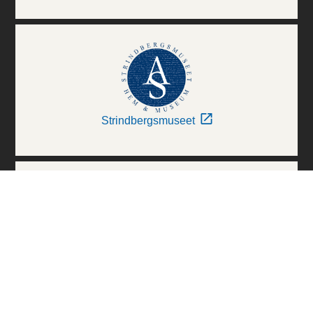
Strindbergsmuseet
Thielska Galleriet