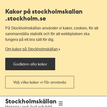
Kakor på stockholmskallan
.stockholm.se
På Stockholmskällan använder vi kakor, cookies, för att
sammanställa statistik och för att webbplatsen ska
fungera på ett bra sätt för dig.
Om kakor på Stockholmskällan
Godkänn alla kakor
Välj vilka kakor vi får använda
Till
Till
Stockholmskällan
navigationen
huvudinnehållet
Historia i ord, ljud och bild