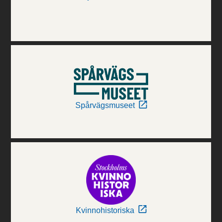
Spårvägsmuseet
Kvinnohistoriska