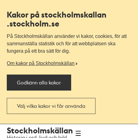
Kakor på stockholmskallan
.stockholm.se
På Stockholmskällan använder vi kakor, cookies, för att
sammanställa statistik och för att webbplatsen ska
fungera på ett bra sätt för dig.
Om kakor på Stockholmskällan
Godkänn alla kakor
Välj vilka kakor vi får använda
Till
Till
Stockholmskällan
navigationen
huvudinnehållet
Historia i ord, ljud och bild