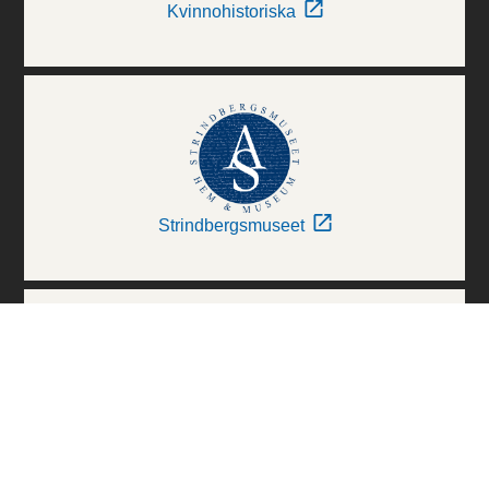
Kvinnohistoriska
Strindbergsmuseet
Thielska Galleriet