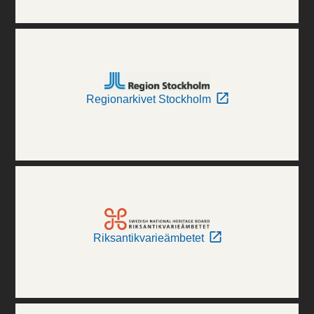
Regionarkivet Stockholm
Riksantikvarieämbetet