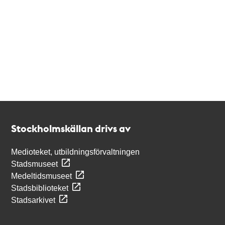
Kontakt
Stockholmskällan
Stockholmskällan drivs av
Medioteket, utbildningsförvaltningen
Stadsmuseet
Medeltidsmuseet
Stadsbiblioteket
Stadsarkivet