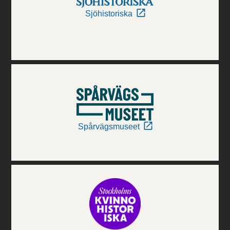
Sjöhistoriska
Spårvägsmuseet