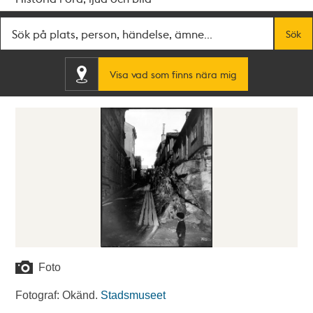
Fritextsök
Sök
Visa vad som finns nära mig
Foto
Fotograf: Okänd.
Stadsmuseet