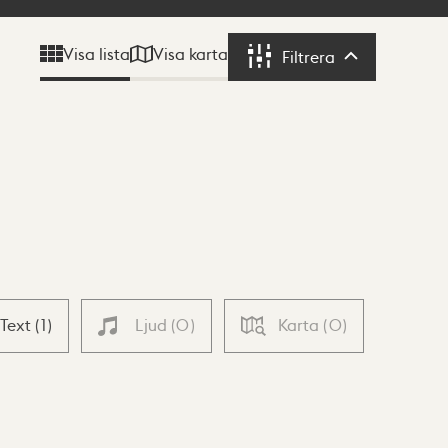
Visa karta
Visa lista
Filtrera
Filtrera
Text
(
1
)
Ljud
(
0
)
Karta
(
0
)