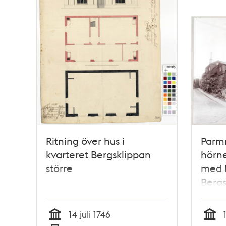
Ritning över hus i
Parmm
kvarteret Bergsklippan
hörne
större
med 
Bergs
fond
14 juli 1746