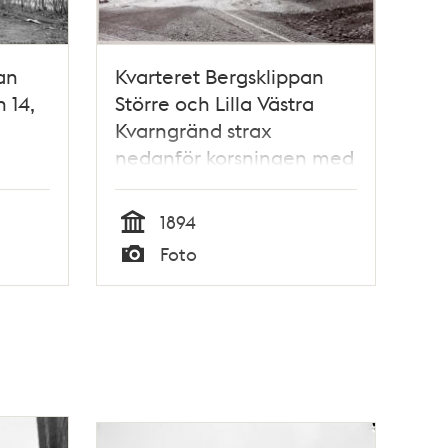
an
Kvarteret Bergsklippan
 14,
Större och Lilla Västra
Kvarngränd strax
nedanför korsningen med
Östra Kvarngränd på
Kungsklippan år 1894.
1894
Tid
Foto
Typ