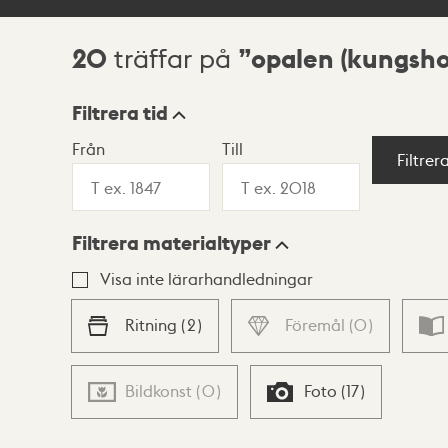
20
opalen (kungsh
träffar på
Sökresultat
Filtrera tid
Från
Till
Visningsläge
Filtrer
Filtrera materialtyper
Lista
Karta
Visa inte lärarhandledningar
Ritning
(
2
)
Föremål
(
0
)
Bildkonst
(
0
)
Foto
(
17
)