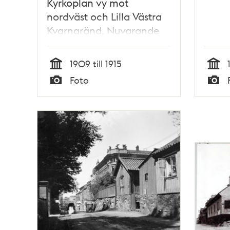
Kyrkoplan vy mot
nordväst och Lilla Västra
Kvarngränd. Nuvarande
kv. Opalen
1909 till 1915
Tid
Tid
Foto
Typ
Typ