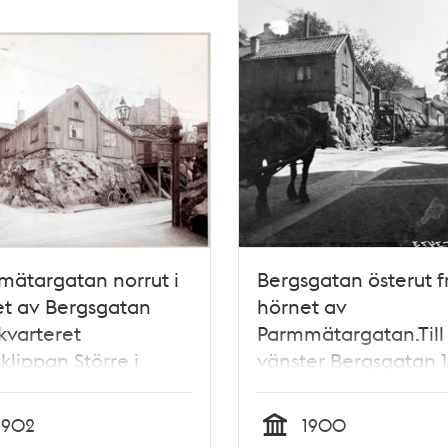
ätargatan norrut i
Bergsgatan österut f
t av Bergsgatan
hörnet av
kvarteret
Parmmätargatan.Till
klippan Större i
vänster Bergsgatan 1
en.
och 10 i kvarteret
Bergsklippan Större.
1902
1900
häst är på väg uppfö