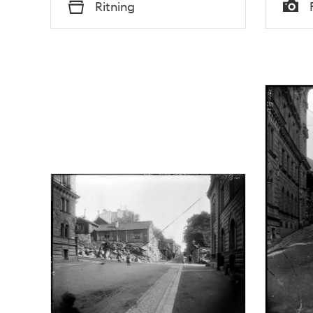
Tid
Tid
Ritning
Typ
Typ