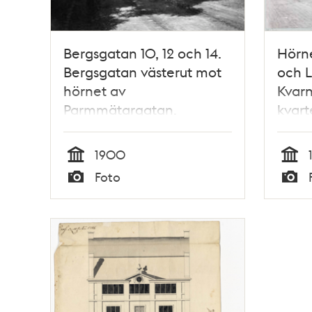
Bergsgatan 10, 12 och 14.
Hörn
Bergsgatan västerut mot
och L
hörnet av
Kvar
Parmmätargatan.
kvart
Nuvarande kv. Opalen
Störr
1900
Tid
Tid
Foto
Typ
Typ