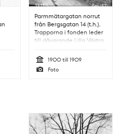
Parmmätargatan norrut
an
från Bergsgatan 14 (t.h.).
Trapporna i fonden leder
till dåvarande Lilla Västra
Kvarngränd, nu
Kungsklippan. Nuvarande
1900 till 1909
kv. Opalen
Tid
Foto
Typ