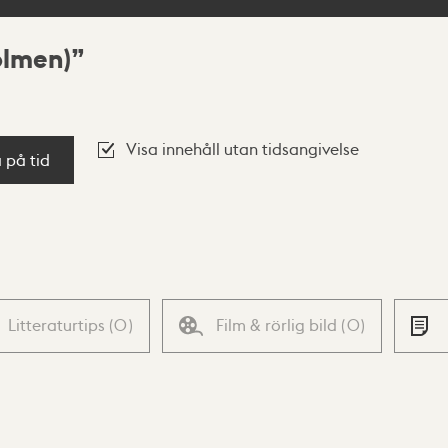
olmen)
Visa innehåll utan tidsangivelse
a på tid
Litteraturtips
(
0
)
Film & rörlig bild
(
0
)