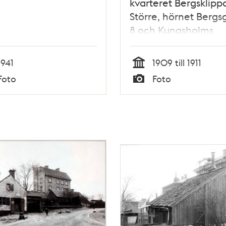
kvarteret Bergsklipp
Större, hörnet Bergs
8 och Kungsholms
Kyrkoplan.
1941
1909 till 1911
Tid
Foto
Foto
Typ