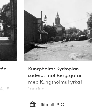
rån
Kungsholms Kyrkoplan
söderut mot Bergsgatan
med Kungsholms kyrka i
4, 12
fonden
En
1885 till 1910
r