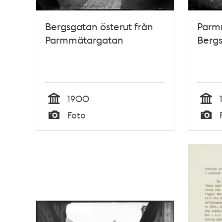
Bergsgatan österut från
Parm
Parmmätargatan
Bergs
1900
Tid
Tid
Foto
Typ
Typ