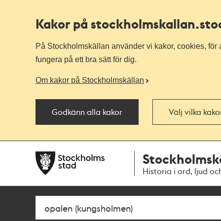
Kakor på stockholmskallan
.st
På Stockholmskällan använder vi kakor, cookies, för a
fungera på ett bra sätt för dig.
Om kakor på Stockholmskällan
Godkänn alla kakor
Välj vilka kak
Till
Till
Stockholmsk
navigationen
huvudinnehållet
Historia i ord, ljud oc
Sök
Fritextsök