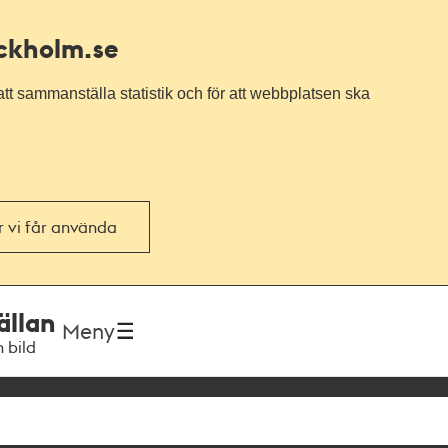
ockholm.se
tt sammanställa statistik och för att webbplatsen ska
or vi får använda
ällan
Meny
h bild