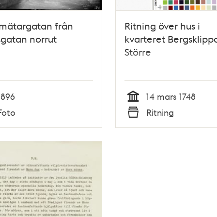
mätargatan från
Ritning över hus i
gatan norrut
kvarteret Bergsklipp
Större
1896
14 mars 1748
Tid
Foto
Ritning
Typ