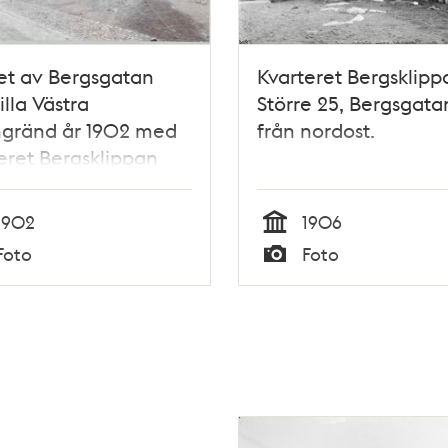
et av Bergsgatan
Kvarteret Bergsklipp
illa Västra
Större 25, Bergsgatan
ngränd år 1902 med
från nordost.
eret Bergsklippan
e.
1902
1906
Tid
Foto
Foto
Typ