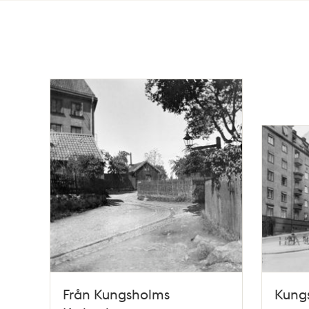
Totalt
20
träffar
Från Kungsholms
Kung