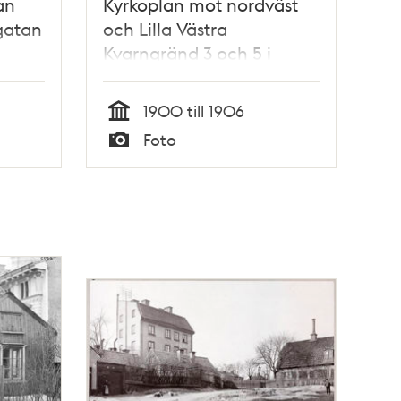
an
Kyrkoplan mot nordväst
gatan
och Lilla Västra
Kvarngränd 3 och 5 i
kvarteret Bergsklippan
större.
1900 till 1906
Tid
Foto
Typ