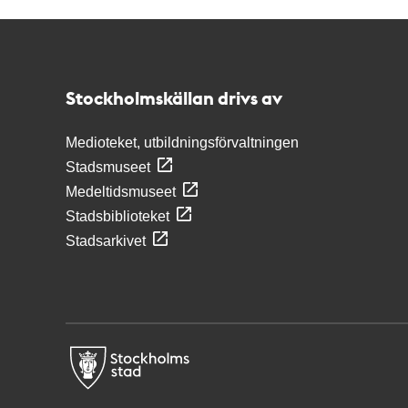
Kontakt
Stockholmskällan
Stockholmskällan drivs av
Medioteket, utbildningsförvaltningen
Stadsmuseet
Medeltidsmuseet
Stadsbiblioteket
Stadsarkivet