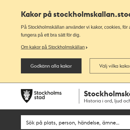
Kakor på stockholmskallan
.st
På Stockholmskällan använder vi kakor, cookies, för a
fungera på ett bra sätt för dig.
Om kakor på Stockholmskällan
Godkänn alla kakor
Välj vilka kak
Till
Till
Stockholmsk
navigationen
huvudinnehållet
Historia i ord, ljud oc
Fritextsök