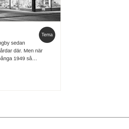
Tema
ingby sedan
 gårdar där. Men när
 Spånga 1949 så…