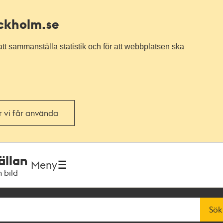
ockholm.se
tt sammanställa statistik och för att webbplatsen ska
or vi får använda
ällan
Meny
h bild
Sök