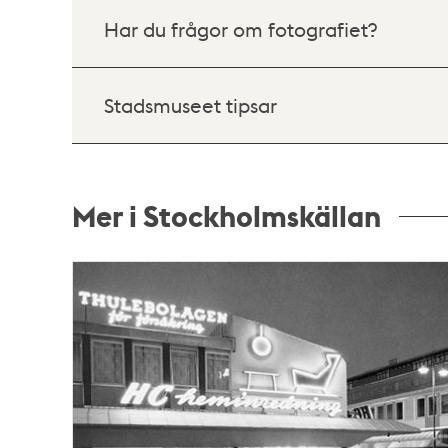
Har du frågor om fotografiet?
Stadsmuseet tipsar
Mer i Stockholmskällan
Relaterade
poster
och
teman